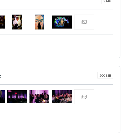
9 MB
e
200 MB