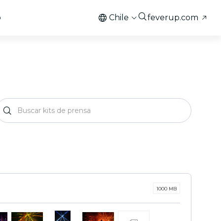
o
Chile
feverup.com
1000 MB