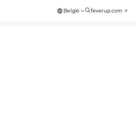
België
feverup.com
FEATURED