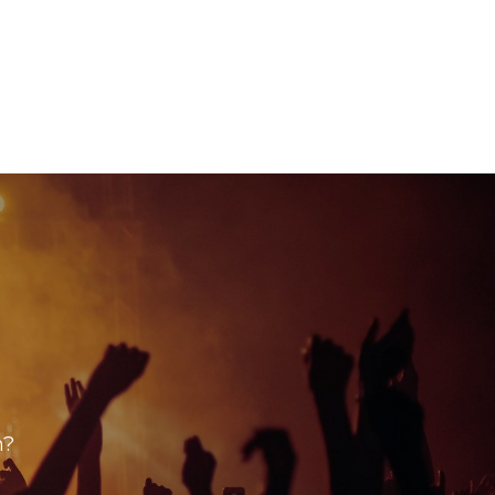
hip
Other
n?