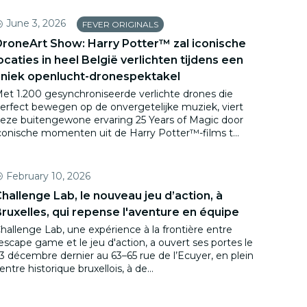
June 3, 2026
FEVER ORIGINALS
roneArt Show: Harry Potter™ zal iconische
ocaties in heel België verlichten tijdens een
niek openlucht-dronespektakel
et 1.200 gesynchroniseerde verlichte drones die
erfect bewegen op de onvergetelijke muziek, viert
eze buitengewone ervaring 25 Years of Magic door
conische momenten uit de Harry Potter™-films t...
February 10, 2026
hallenge Lab, le nouveau jeu d’action, à
ruxelles, qui repense l'aventure en équipe
hallenge Lab, une expérience à la frontière entre
'escape game et le jeu d'action, a ouvert ses portes le
3 décembre dernier au 63–65 rue de l’Ecuyer, en plein
entre historique bruxellois, à de...