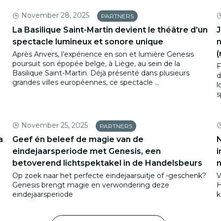
November 28, 2025
PARTNERS
La Basilique Saint-Martin devient le théâtre d’un
J
spectacle lumineux et sonore unique
n
(
Après Anvers, l’expérience en son et lumière Genesis
poursuit son épopée belge, à Liège, au sein de la
F
Basilique Saint-Martin. Déjà présenté dans plusieurs
d
grandes villes européennes, ce spectacle ...
l
s
November 25, 2025
PARTNERS
a
Geef én beleef de magie van de
N
eindejaarsperiode met Genesis, een
i
betoverend lichtspektakel in de Handelsbeurs
n
Op zoek naar het perfecte eindejaarsuitje of -geschenk?
V
Genesis brengt magie en verwondering deze
H
eindejaarsperiode
k