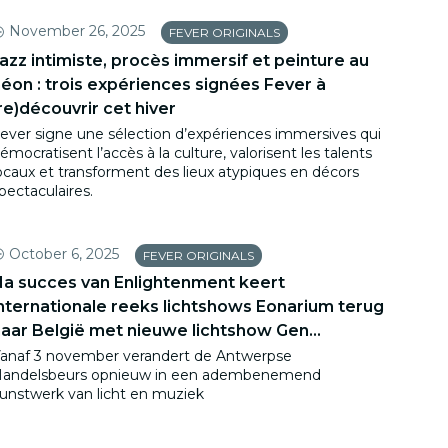
November 26, 2025
FEVER ORIGINALS
azz intimiste, procès immersif et peinture au
éon : trois expériences signées Fever à
re)découvrir cet hiver
ever signe une sélection d’expériences immersives qui
émocratisent l’accès à la culture, valorisent les talents
ocaux et transforment des lieux atypiques en décors
pectaculaires.
October 6, 2025
FEVER ORIGINALS
a succes van Enlightenment keert
nternationale reeks lichtshows Eonarium terug
aar België met nieuwe lichtshow Gen...
anaf 3 november verandert de Antwerpse
andelsbeurs opnieuw in een adembenemend
unstwerk van licht en muziek