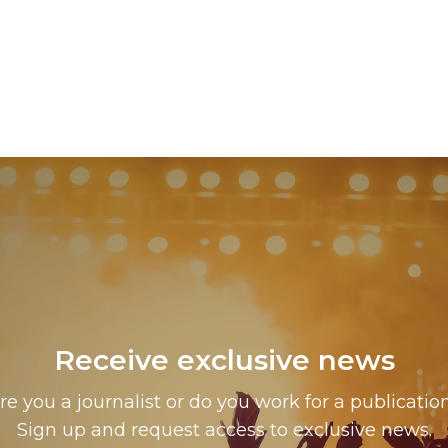
Partners
Brand Partners
Receive exclusive news
re you a journalist or do you work for a publicatio
Sign up and request access to exclusive news.