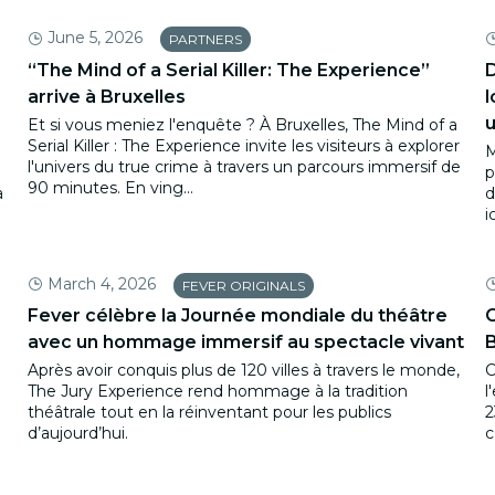
June 5, 2026
PARTNERS
“The Mind of a Serial Killer: The Experience”
D
arrive à Bruxelles
l
u
Et si vous meniez l'enquête ? À Bruxelles, The Mind of a
Serial Killer : The Experience invite les visiteurs à explorer
M
l'univers du true crime à travers un parcours immersif de
p
90 minutes. En ving...
a
d
i
March 4, 2026
FEVER ORIGINALS
Fever célèbre la Journée mondiale du théâtre
C
avec un hommage immersif au spectacle vivant
B
Après avoir conquis plus de 120 villes à travers le monde,
C
The Jury Experience rend hommage à la tradition
l
théâtrale tout en la réinventant pour les publics
2
d’aujourd’hui.
c