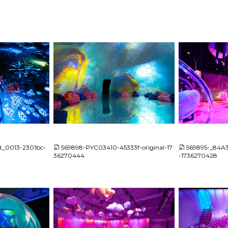
JPG
JPG
t_0013-2301bc-
569898-PYC03410-45333f-original-17
569895-_84A39
36270444
-1736270428