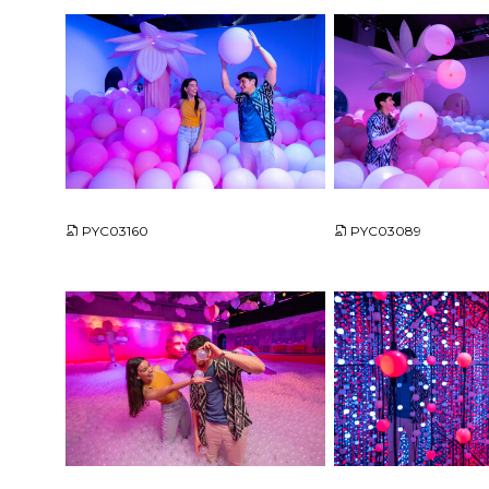
JPG
JPG
PYC03160
PYC03089
JPG
JPG