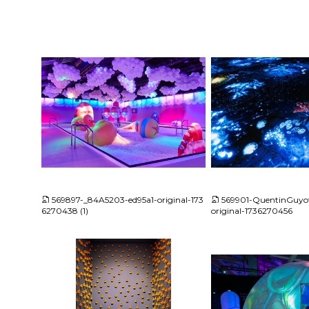
JPG
JPG
569897-_84A5203-ed95a1-original-173
569901-QuentinGuyo
6270438 (1)
original-1736270456