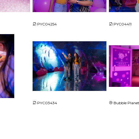
JPG
JPG
PYC04254
PYC04411
JPG
MP4
PYC03434
Bubble Plan