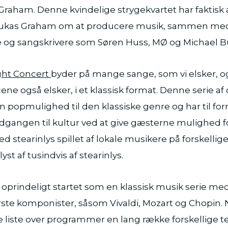
raham. Denne kvindelige strygekvartet har faktisk 
as Graham om at producere musik, sammen med 
 og sangskrivere som Søren Huss, MØ og Michael B
ght Concert
byder på mange sange, som vi elsker, 
ene også elsker, i et klassisk format. Denne serie af
 en popmulighed til den klassiske genre og har til for
gangen til kultur ved at give gæsterne mulighed f
 stearinlys spillet af lokale musikere på forskellige
yst af tusindvis af stearinlys.
 oprindeligt startet som en klassisk musik serie m
rste komponister, såsom Vivaldi, Mozart og Chopin.
e liste over programmer en lang række forskellige 