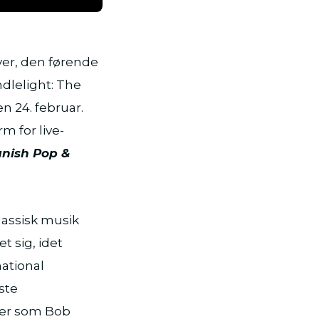
ver, den førende
ndlelight: The
n 24. februar.
m for live-
anish Pop &
lassisk musik
t sig, idet
ational
ste
nder som Bob