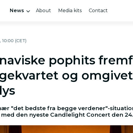
News
About
Media kits
Contact
 10:00 (CET)
naviske pophits fremf
ygekvartet og omgivet
lys
nær "det bedste fra begge verdener"-situati
 med den nyeste Candlelight Concert den 24.