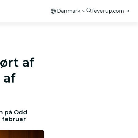
Danmark
feverup.com
ørt af
 af
on på Odd
 februar