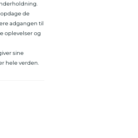
underholdning.
t opdage de
ere adgangen til
ke oplevelser og
giver sine
er hele verden.