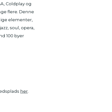
A, Coldplay og
ge flere. Denne
llige elementer,
zz, soul, opera,
nd 100 byer
rkedsplads
her
.