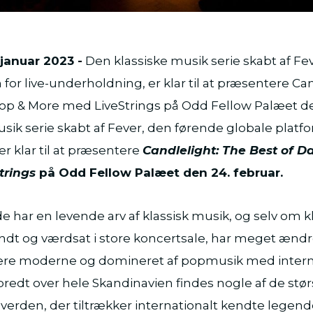
januar 2023 -
Den klassiske musik serie skabt af Fe
 for live-underholdning, er klar til at præsentere Ca
op & More med LiveStrings på Odd Fellow Palæet de
sik serie skabt af Fever, den førende globale platfor
r klar til at præsentere
Candlelight: The Best of D
trings
på Odd Fellow Palæet den 24. februar.
e har en levende arv af klassisk musik, og selv om k
ndt og værdsat i store koncertsale, har meget ændre
ere moderne og domineret af popmusik med intern
redt over hele Skandinavien findes nogle af de stør
i verden, der tiltrækker internationalt kendte lege