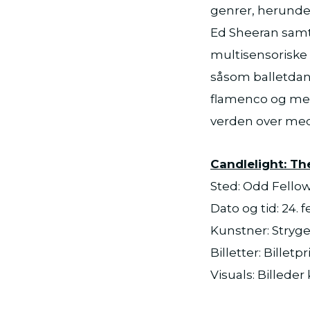
genrer, herunde
Ed Sheeran samt
multisensoriske 
såsom balletdans
flamenco og mege
verden over med o
Candlelight: Th
Sted: Odd Fello
Dato og tid: 24. f
Kunstner: Stryge
Billetter: Bille
Visuals: Billeder