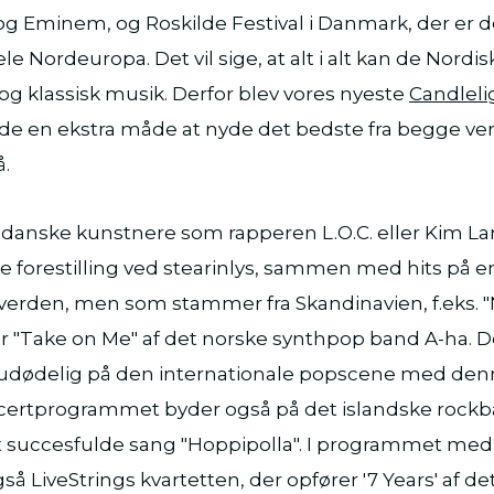
og Eminem, og Roskilde Festival i Danmark, der er d
ele Nordeuropa. Det vil sige, at alt i alt kan de Nord
og klassisk musik. Derfor blev vores nyeste
Candleli
lbyde en ekstra måde at nyde det bedste fra begge ver
.
ke danske kunstnere som rapperen L.O.C. eller Kim L
 forestilling ved stearinlys, sammen med hits på en
verden, men som stammer fra Skandinavien, f.eks. "
r "Take on Me" af det norske synthpop band A-ha. 
 udødelig på den internationale popscene med den
certprogrammet byder også på det islandske rockb
succesfulde sang "Hoppipolla". I programmet med 
også LiveStrings kvartetten, der opfører '7 Years' af d