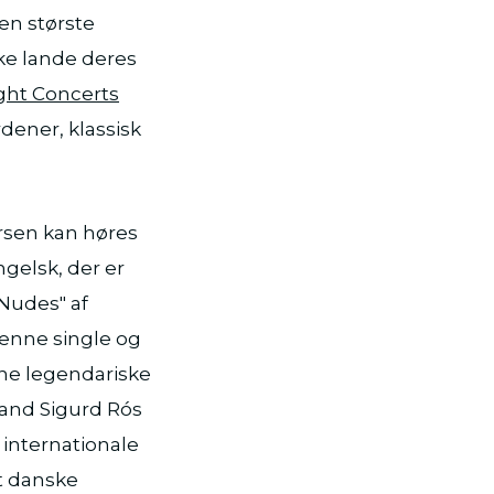
en største
iske lande deres
ght Concerts
dener, klassisk
arsen kan høres
gelsk, der er
Nudes" af
Denne single og
ne legendariske
and Sigurd Rós
internationale
et danske