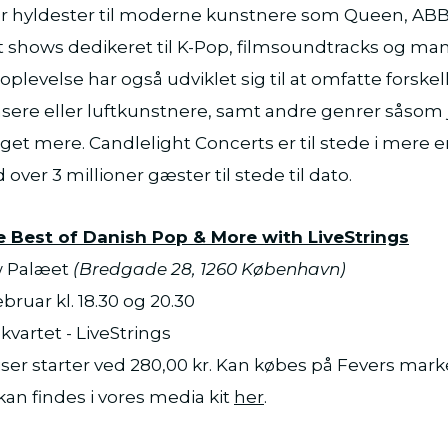
r hyldester til moderne kunstnere som Queen, ABB
 shows dedikeret til K-Pop, filmsoundtracks og man
oplevelse har også udviklet sig til at omfatte forske
ere eller luftkunstnere, samt andre genrer såsom ja
t mere. Candlelight Concerts er til stede i mere e
ver 3 millioner gæster til stede til dato.
e Best of Danish Pop & More with LiveStrings
w Palæet
(Bredgade 28, 1260 København)
ebruar kl. 18.30 og 20.30
kvartet - LiveStrings
tpriser starter ved 280,00 kr. Kan købes på Fevers ma
 kan findes i vores media kit
her
.