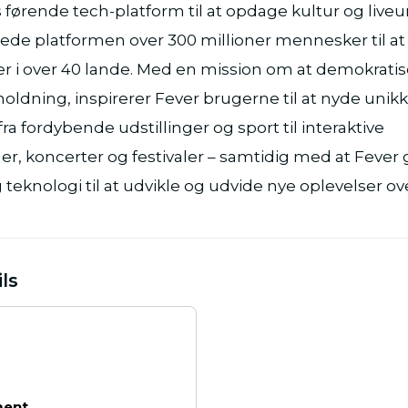
 førende tech-platform til at opdage kultur og live
erede platformen over 300 millioner mennesker til a
r i over 40 lande. Med en mission om at demokratis
oldning, inspirerer Fever brugerne til at nyde unik
a fordybende udstillinger og sport til interaktive
ger, koncerter og festivaler – samtidig med at Fever 
 teknologi til at udvikle og udvide nye oplevelser ov
ls
ment