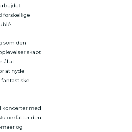
arbejdet
forskellige
ublé.
og som den
 oplevelser skabt
mål at
or at nyde
 fantastiske
ed koncerter med
 Nu omfatter den
temaer og