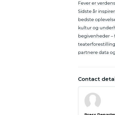
Fever er verdens
Sidste år inspir
bedste oplevelse
kultur og underh
begivenheder – fr
teaterforestillin
partnere data og
Contact detai
Press Depart