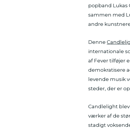
popband Lukas G
sammen med Luk
andre kunstnere
Denne
Candleli
internationale sc
af Fever tilføjer
demokratisere ad
levende musik ved
steder, der er opl
Candlelight blev
værker af de stø
stadigt voksend