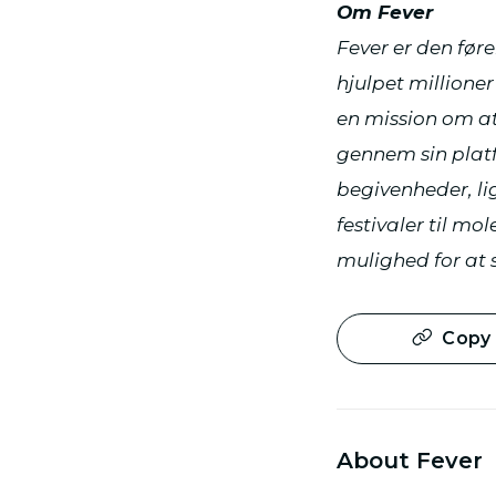
Om Fever
Fever er den før
hjulpet millione
en mission om at
gennem sin platf
begivenheder, lig
festivaler til m
mulighed for at 
Copy 
About Fever