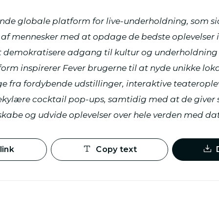
ende globale platform for live-underholdning, som s
r af mennesker med at opdage de bedste oplevelser i
 demokratisere adgang til kultur og underholdning i 
orm inspirerer Fever brugerne til at nyde unikke loka
e fra fordybende udstillinger, interaktive teaterople
olekylære cocktail pop-ups, samtidig med at de giver
skabe og udvide oplevelser over hele verden med dat
link
Copy text