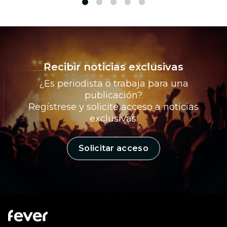
1
2
3
4
5
Recibir noticias exclusivas
¿Es periodista o trabaja para una
publicación?
Regístrese y solicite acceso a noticias
exclusivas.
Solicitar acceso