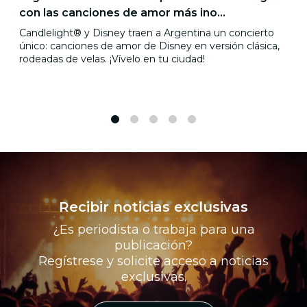
con las canciones de amor más ino...
Candlelight® y Disney traen a Argentina un concierto
único: canciones de amor de Disney en versión clásica,
rodeadas de velas. ¡Vívelo en tu ciudad!
1
2
3
4
5
Recibir noticias exclusivas
¿Es periodista o trabaja para una
publicación?
Regístrese y solicite acceso a noticias
exclusivas.