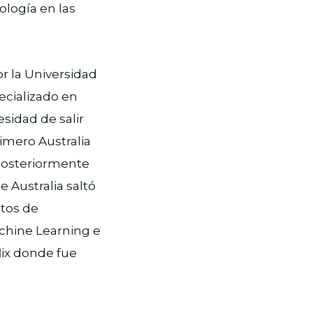
ología en las
r la Universidad
ecializado en
sidad de salir
imero Australia
 posteriormente
 Australia saltó
stos de
achine Learning e
flix donde fue