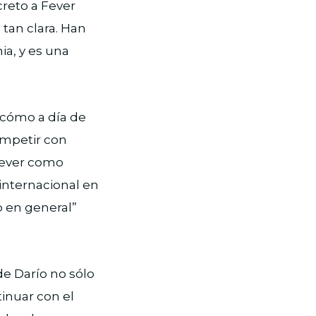
reto a Fever
 tan clara. Han
ia, y es una
e cómo a día de
ompetir con
 Fever como
internacional en
o en general”
e Darío no sólo
tinuar con el