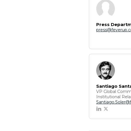
Press Depart
press@feverup.
Santiago Sant
VP Global Commu
Institutional Rela
Santiago.Soler@