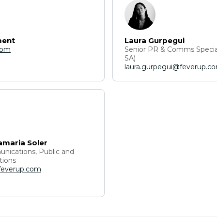
ment
Laura Gurpegui
com
Senior PR & Comms Special
SA)
laura.gurpegui@feverup.c
amaria Soler
nications, Public and
tions
feverup.com