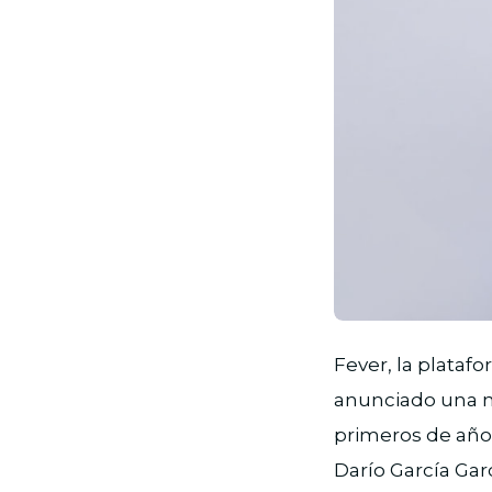
JPG
Fever, la plataf
anunciado una n
primeros de años
Darío García Gar