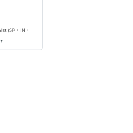
ist (SP + IN +
om