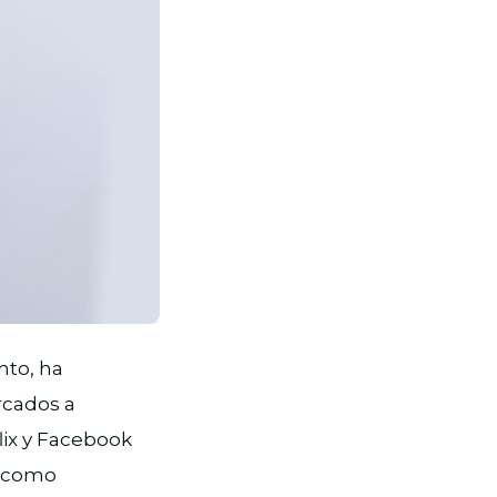
nto, ha
rcados a
lix y Facebook
a como