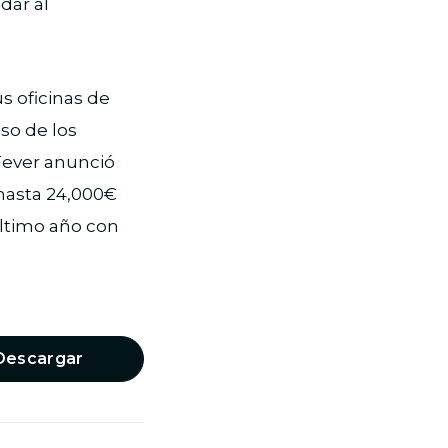
dar al
s oficinas de
so de los
 Fever anunció
 hasta 24,000€
último año con
Descargar