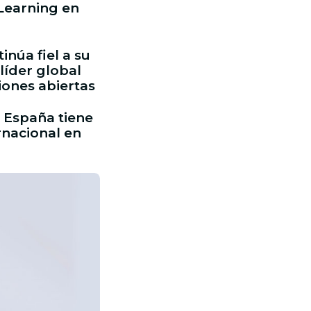
Learning en
núa fiel a su
líder global
ones abiertas
 España tiene
rnacional en