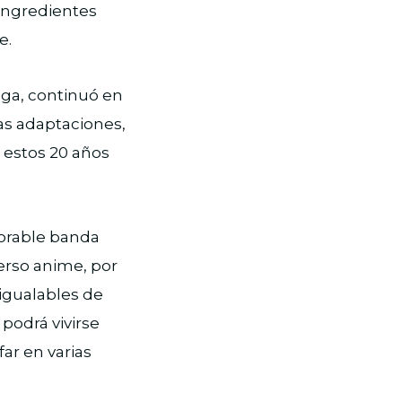
 ingredientes
e.
ga, continuó en
sas adaptaciones,
n estos 20 años
morable banda
erso anime, por
nigualables de
 podrá vivirse
far en varias