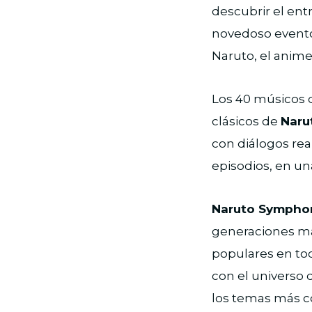
descubrir el ent
novedoso evento 
Naruto, el anime
Los 40 músicos 
clásicos de
Naru
con diálogos re
episodios, en un
Naruto Symphon
generaciones má
populares en tod
con el universo
los temas más c