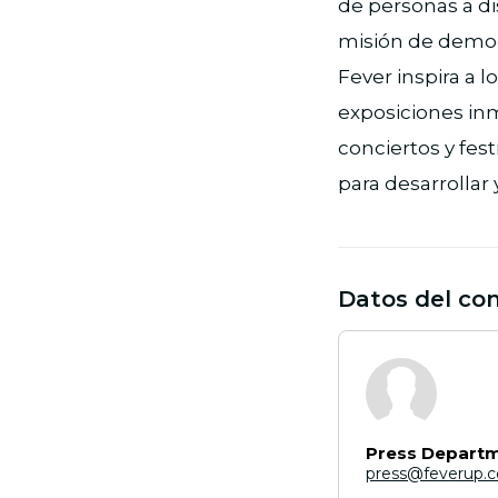
de personas a di
misión de democra
Fever inspira a 
exposiciones inm
conciertos y fes
para desarrollar
Datos del co
Press Depart
press@feverup.