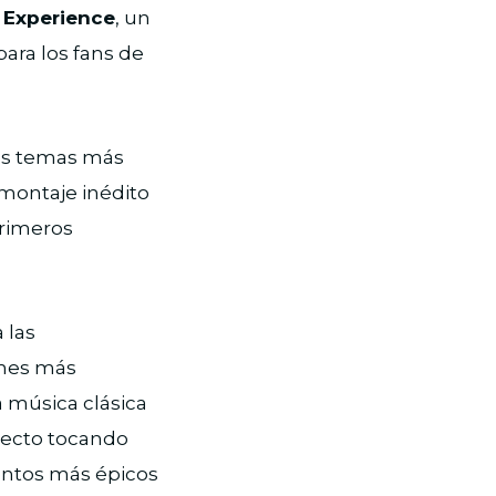
 Experience
, un
ara los fans de
los temas más
 montaje inédito
primeros
 las
imes más
a música clásica
recto tocando
entos más épicos