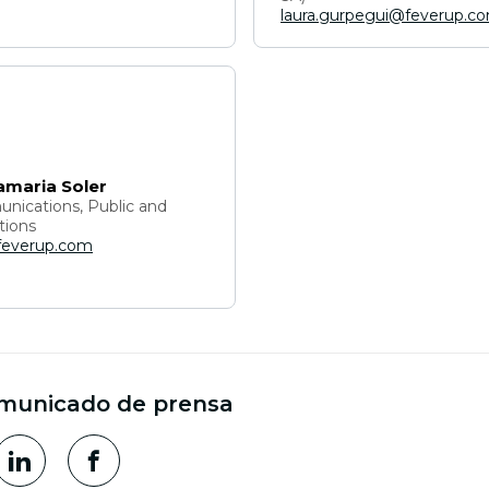
laura.gurpegui@feverup.c
amaria Soler
nications, Public and
tions
feverup.com
municado de prensa