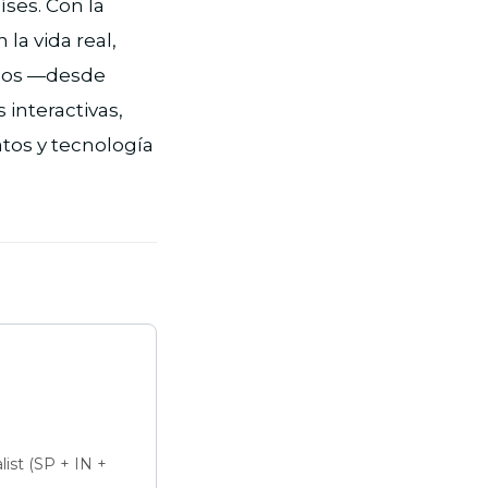
íses. Con la
la vida real,
nicos —desde
interactivas,
atos y tecnología
ist (SP + IN +