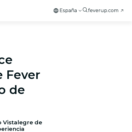
España
feverup.com
ce
e Fever
io de
o Vistalegre de
periencia