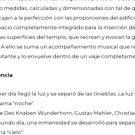
ido medidas, calculadas y dimensionadas con tal de q
jen a la perfección con las proporciones del edificio
acio completamente integrado para la inserción d
as superficies del templo, que recrean y evocan la 
. A ello se suma un acompañamiento musical que re
sitante y lo envuelve dentro de un viaje completame
encia
mer día llegó la luz y se separó de las tinieblas. La luz
llama "noche".
 de Des Knaben Wunderhorn, Gustav Mahler, Christia
egundo día, una inmensidad se desarrolló para separa
a "cielo".