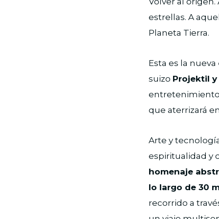
Volver al origen.
estrellas. A aqu
Planeta Tierra.
Esta es la nueva
suizo
Projektil y
entretenimiento,
que aterrizará en
Arte y tecnologí
espiritualidad y
homenaje abstra
lo largo de 30 
recorrido a trav
un viaje multis