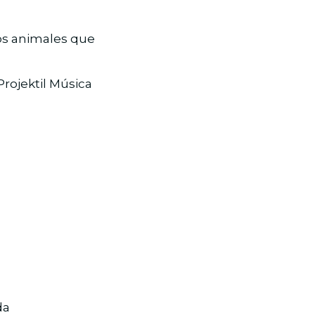
los animales que
Projektil Música
da