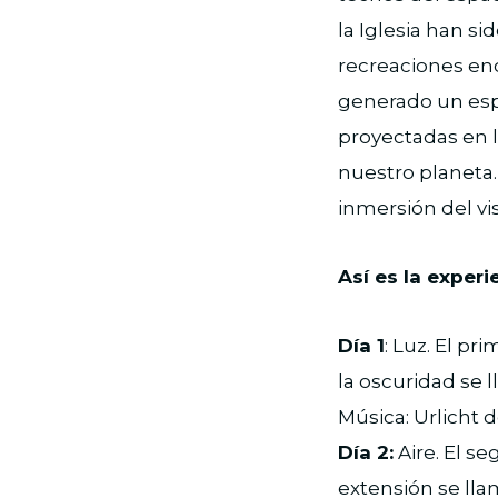
la Iglesia han s
recreaciones enca
generado un esp
proyectadas en l
nuestro planeta
inmersión del vi
Así es la experi
Día 1
: Luz. El pri
la oscuridad se 
Música: Urlicht
Día 2:
Aire. El s
extensión se llam