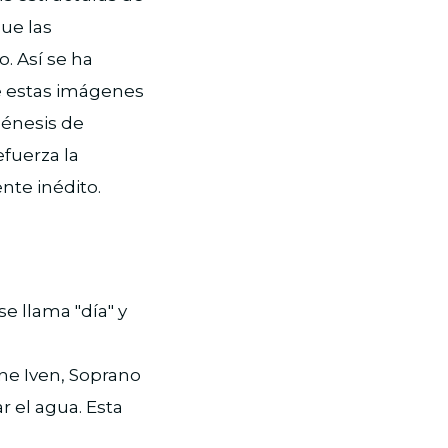
ue las
. Así se ha
e estas imágenes
génesis de
fuerza la
nte inédito.
 se llama "día" y
ne Iven, Soprano
r el agua. Esta