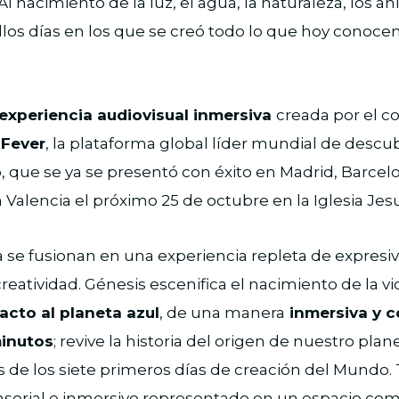
 Al nacimiento de la luz, el agua, la naturaleza, los an
ellos días en los que se creó todo lo que hoy cono
experiencia audiovisual inmersiva
creada por el co
 Fever
, la plataforma global líder mundial de desc
 que se ya se presentó con éxito en Madrid, Barcelon
 Valencia el próximo 25 de octubre en la Iglesia Jesu
a se fusionan en una experiencia repleta de expresivi
 creatividad. Génesis escenifica el nacimiento de la 
cto al planeta azul
, de una manera
inmersiva y 
minutos
; revive la historia del origen de nuestro plan
és de los siete primeros días de creación del Mundo
ensorial e inmersivo representado en un espacio c