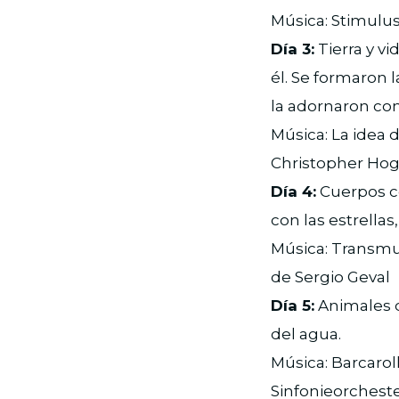
Música: Stimulus
Día 3:
Tierra y vi
él. Se formaron l
la adornaron con
Música: La idea 
Christopher Ho
Día 4:
Cuerpos cel
con las estrellas
Música: Transmute
de Sergio Geval
Día 5:
Animales de
del agua.
Música: Barcarol
Sinfonieorchester