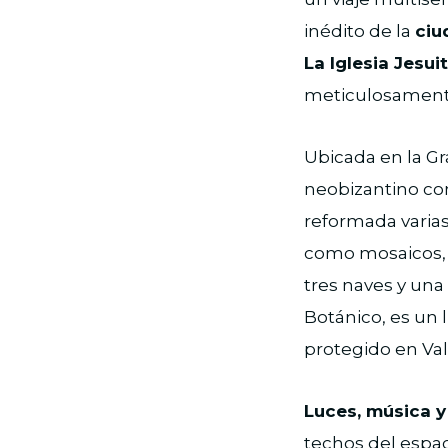
inédito de la
ciu
La Iglesia Jesui
meticulosamente 
Ubicada en la Gra
neobizantino co
reformada varias
como mosaicos, c
tres naves y una
Botánico, es un 
protegido en Val
Luces, música y
techos del espac