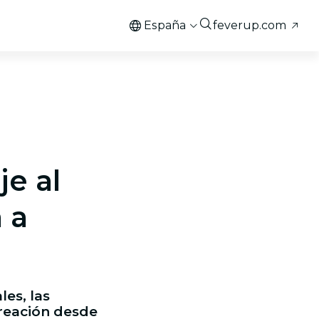
España
feverup.com
je al
 a
les, las
 creación desde