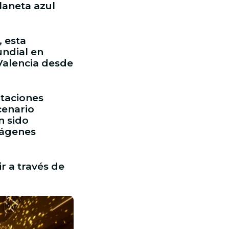
laneta azul
 esta
undial en
Valencia desde
taciones
cenario
n sido
mágenes
r a través de