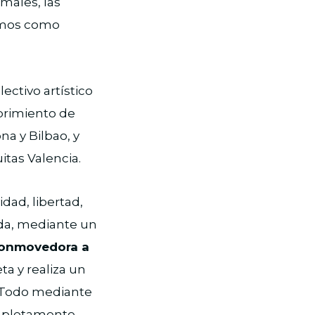
imales, las
cemos como
lectivo artístico
ubrimiento de
a y Bilbao, y
itas Valencia.
dad, libertad,
vida, mediante un
conmovedora a
eta y realiza un
. Todo mediante
ompletamente