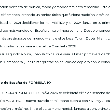
ación perfecta de música, moda y empoderamiento femenino. Este d
n el flamenco, creando un sonido único que fusiona tradición, estétic
istad, en 2021 decidieron formar MËSTIZA y, en 2024, lanzaron su pri
l disco más vendido en España en su primera semana. Desde entonce
 más prestigiosos del mundo —entre ellos Ibiza, Tulum, Dubái, Miami,
o confirmadas para el cartel de Coachella 2026.
su segundo álbum, Spanish Chica, que verá la luz en primavera de 2
 “Campanera”, una reinterpretación del clásico coplero con la cola
io de España de FORMULA 1®
ER GRAN PREMIO DE ESPAÑA 2026 se celebrará el fin de semana del 1
uito MADRING. El nuevo trazado semiurbano cuenta con 5,4 km y 22 cu
emoción al máximo. Entre ellas, La Monumental, llamada a convertirse 