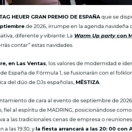
TAG HEUER GRAN PREMIO DE ESPAÑA
que se disp
septiembre
de 2026, irrumpe en la agenda navideña 
tiva, diferente y vibrante: La
Warm Up party
con M
rás contar” estas navidades.
re, en Las Ventas
, los valores de modernidad e id
de España de Fórmula 1, se fusionarán con el folklor
ica del dúo de DJs españolas,
MËSTIZA
.
ntamiento de cara al evento de septiembre de 2026,
o, fiel al espíritu de MADRING, posicionándose como
iva a las tradicionales cenas de empresa o reuniones
n a las 19:30, y
la fiesta arrancará a las 20: 00 con