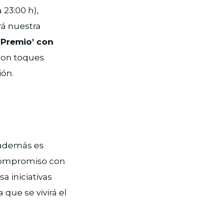
 23:00 h),
rá nuestra
n Premio’ con
 con toques
ión.
 además es
compromiso con
a iniciativas
que se vivirá el