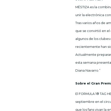
MËSTIZA es la combin
unir la electrónica co
Tras varios años de am
que se convirtió en e
algunos de los clubes
recientemente han sid
Actualmente preparan 
esta semana presentan
Diana Navarro.”
Sobre el Gran Prem
El FORMULA 1® TAG HEU
septiembre en el circ
que los fans vivan la 