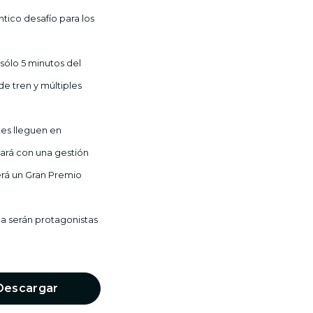
tico desafío para los
sólo 5 minutos del
e tren y múltiples
tes lleguen en
tará con una gestión
erá un Gran Premio
a serán protagonistas
Descargar