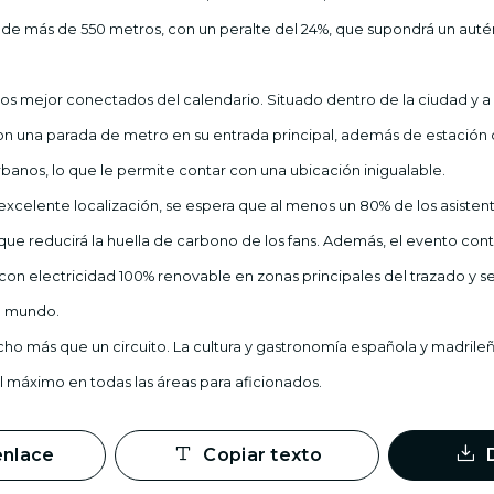
a de más de 550 metros, con un peralte del 24%, que supondrá un autén
dos mejor conectados del calendario. Situado dentro de la ciudad y a 
n una parada de metro en su entrada principal, además de estación d
banos, lo que le permite contar con una ubicación inigualable.
excelente localización, se espera que al menos un 80% de los asisten
 que reducirá la huella de carbono de los fans. Además, el evento con
 con electricidad 100% renovable en zonas principales del trazado y s
l mundo.
 más que un circuito. La cultura y gastronomía española y madrileñ
 al máximo en todas las áreas para aficionados.
enlace
Copiar texto