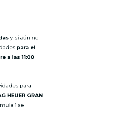
adas
y, si aún no
lidades
para el
e a las 11:00
vidades para
AG HEUER GRAN
rmula 1 se