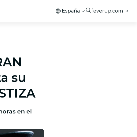
España
feverup.com
RAN
a su
ËSTIZA
horas en el