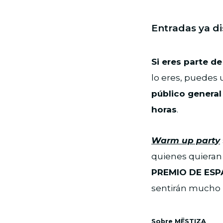
Entradas ya d
Si eres parte d
lo eres, puedes 
público general
horas
.
Warm up party
quienes quieran v
PREMIO DE ES
sentirán mucho m
Sobre MËSTIZA