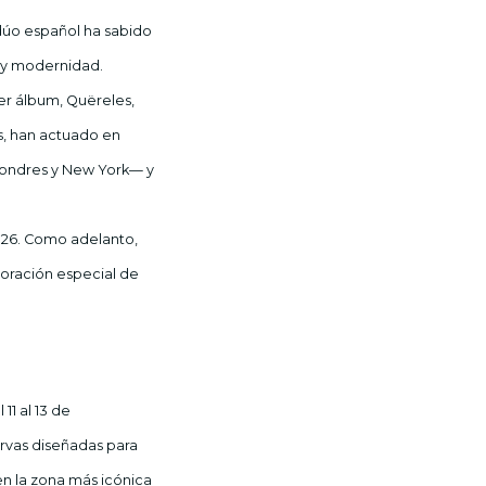
úo español ha sabido
a y modernidad.
mer álbum, Quëreles,
s, han actuado en
 Londres y New York— y
026. Como adelanto,
boración especial de
1 al 13 de
rvas diseñadas para
en la zona más icónica