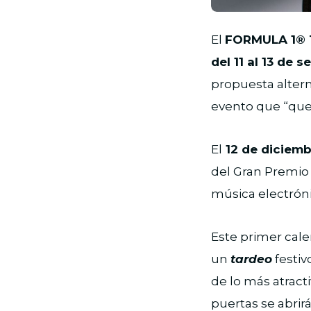
El
FORMULA 1® 
del 11 al 13 de 
propuesta alterna
evento que “quer
El
12 de diciemb
del Gran Premio 
música electrón
Este primer cale
un
tardeo
festiv
de lo más atract
puertas se abrirá