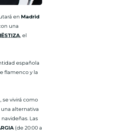
utará en
Madrid
con una
ËSTIZA
, el
entidad española
e flamenco y la
 se vivirá como
 una alternativa
 navideñas. Las
 ARGIA
(de 20:00 a