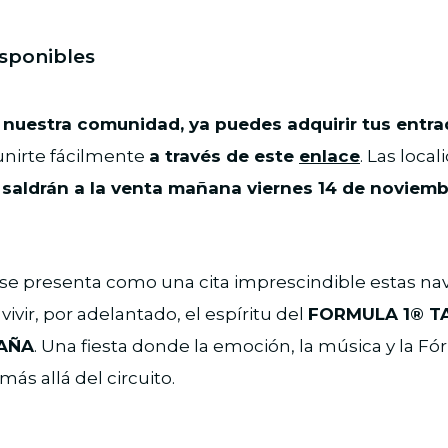
isponibles
e nuestra comunidad, ya puedes adquirir tus entr
unirte fácilmente
a través de este
enlace
. Las loca
 saldrán a la venta mañana viernes 14 de noviembr
se presenta como una cita imprescindible estas na
ivir, por adelantado, el espíritu del
FORMULA 1® T
PAÑA
. Una fiesta donde la emoción, la música y la Fó
ás allá del circuito.