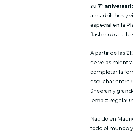
su
7º aniversari
a madrileños y v
especial en la P
flashmob a la luz
A partir de las 2
de velas mientra
completar la for
escuchar entre 
Sheeran y grande
lema #RegalaUn
Nacido en Madrid
todo el mundo y