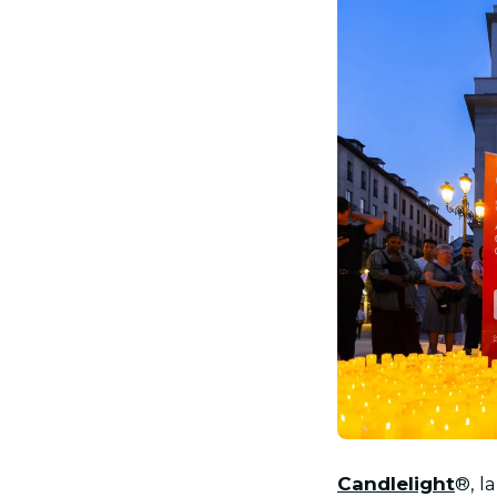
JPG
Candlelight
®, l