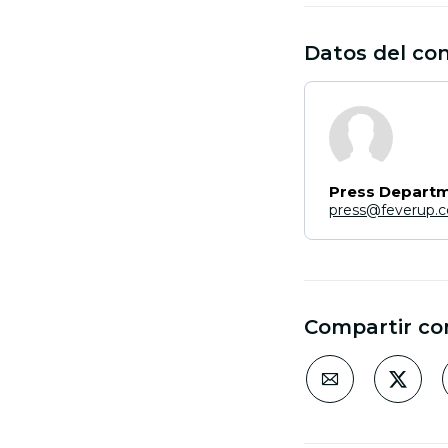
Datos del co
Press Depart
press@feverup.
Compartir co