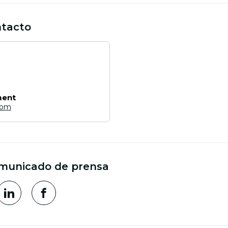
ntacto
ment
com
municado de prensa