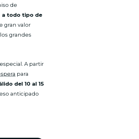
miso de
 a todo tipo de
e gran valor
 los grandes
special. A partir
espera
para
ido del 10 al 15
eso anticipado