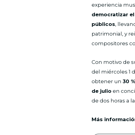
experiencia musi
democratizar el
públicos
, lleva
patrimonial, y r
compositores c
Con motivo de su
del miércoles 1 d
obtener un
30 %
de julio
en conci
de dos horas a la
Más informació