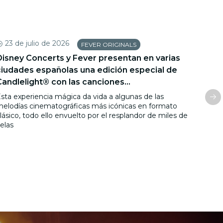
23 de julio de 2026
7 d
FEVER ORIGINALS
Disney Concerts y Fever presentan en varias
Feve
ciudades españolas una edición especial de
carro
Candlelight® con las canciones...
LGT
sta experiencia mágica da vida a algunas de las
Fever,
elodías cinematográficas más icónicas en formato
descub
lásico, todo ello envuelto por el resplandor de miles de
partic
elas
manif