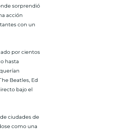
onde sorprendió
una acción
sitantes con un
inado por cientos
o hasta
 querían
The Beatles, Ed
irecto bajo el
 de ciudades de
ándose como una