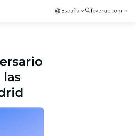
España
feverup.com
ersario
 las
drid