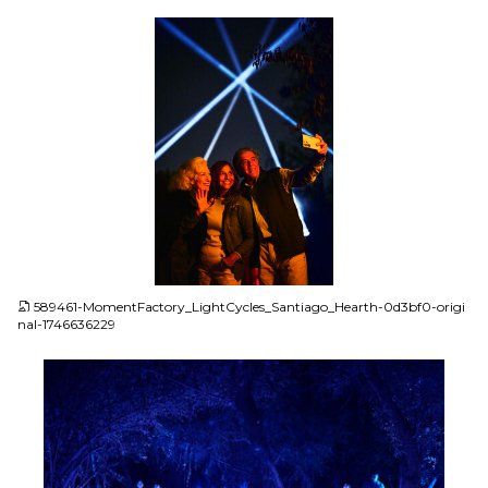
JPG
589461-MomentFactory_LightCycles_Santiago_Hearth-0d3bf0-origi
nal-1746636229