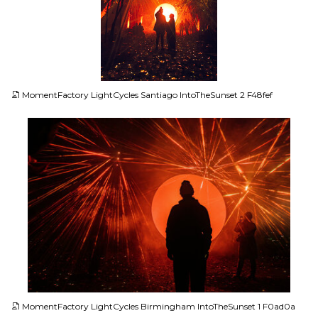
JPG
MomentFactory LightCycles Santiago IntoTheSunset 2 F48fef
JPG
MomentFactory LightCycles Birmingham IntoTheSunset 1 F0ad0a