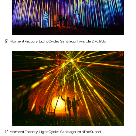
JPG
MomentFactory LightCycles Santiago Invisible 2 Fc6f3d
JPG
MomentFactory LightCycles Santiago IntoTheSunset