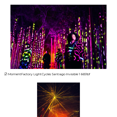
JPG
MomentFactory LightCycles Santiago Invisible 1 6651bf