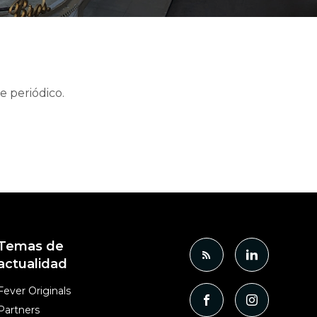
e periódico.
Temas de
actualidad
Fever Originals
Partners