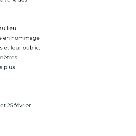
au lieu
que en hommage
 et leur public,
 mètres
s plus
et 25 février