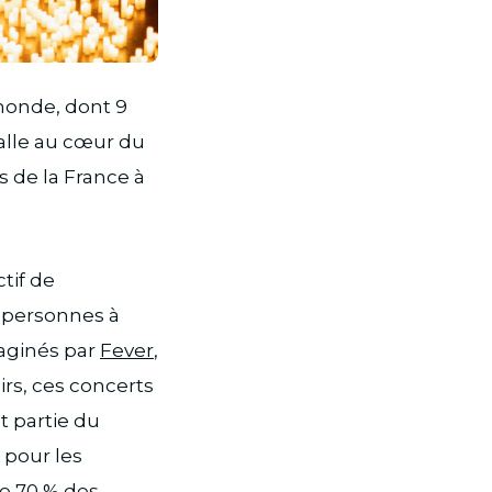
 monde, dont 9
talle au cœur du
 de la France à
tif de
 personnes à
maginés par
Fever
,
irs, ces concerts
t partie du
 pour les
ue 70 % des