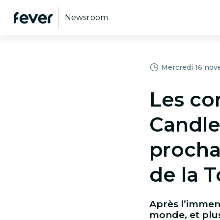
Newsroom
Mercredi 16 no
Les co
Candle
procha
de la T
Après l’immens
monde, et plus