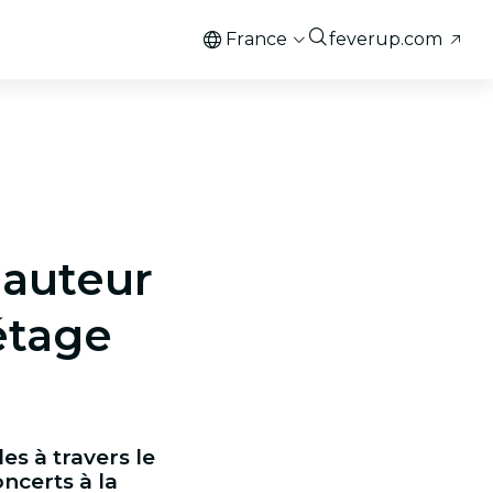
France
feverup.com
hauteur
étage
es à travers le
ncerts à la