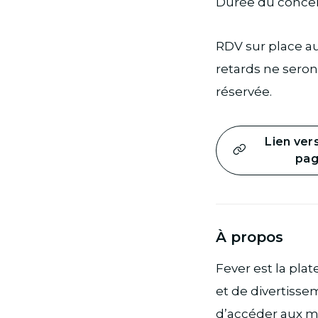
Durée du concert
RDV sur place au
retards ne seron
réservée.
Lien ver
pa
À propos
Fever est la pla
et de divertisse
d’accéder aux me