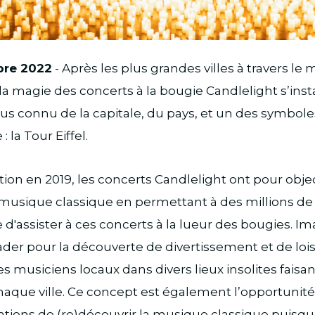
bre 2022
- Après les plus grandes villes à travers le
, la magie des concerts à la bougie Candlelight s’ins
 connu de la capitale, du pays, et un des symboles
 la Tour Eiffel.
tion en 2019, les concerts Candlelight ont pour objec
 musique classique en permettant à des millions de
 d'assister à ces concerts à la lueur des bougies. I
ader pour la découverte de divertissement et de lois
s musiciens locaux dans divers lieux insolites faisan
aque ville. Ce concept est également l’opportunité
tions de (re)découvrir la musique classique puisq