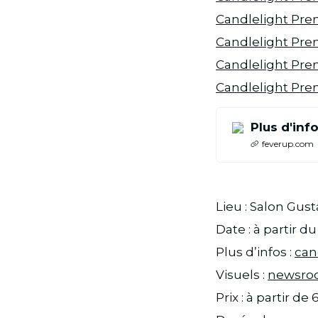
Candlelight Pr
Candlelight Pre
Candlelight Pr
Candlelight Pr
Plus d'info
feverup.com
Lieu : Salon Gusta
Date : à partir 
Plus d’infos :
can
Visuels :
newsro
Prix : à partir d