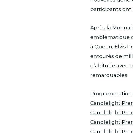
participants ont
Après la Monnaie 
emblématique d
à Queen, Elvis P
entourés de mill
d’altitude avec u
remarquables.
Programmation 
Candlelight Pr
Candlelight Pr
Candlelight Pr
Candlelight Pr