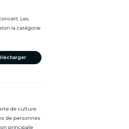
concert. Les
elon la catégorie
élécharger
erte de culture
ons de personnes
ion principale