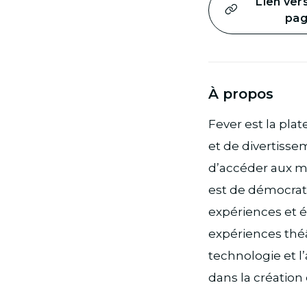
Lien ver
pa
À propos
Fever est la pla
et de divertisse
d’accéder aux me
est de démocrati
expériences et 
expériences théât
technologie et 
dans la création