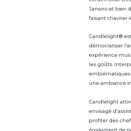
Janeiro et bien 
faisant chavirer
Candlelight® est
démocratiser l'a
expérience musi
les goûts. Inter
emblématiques éc
une ambiance im
Candlelight atti
envisagé d’assis
profiter des che
également de no