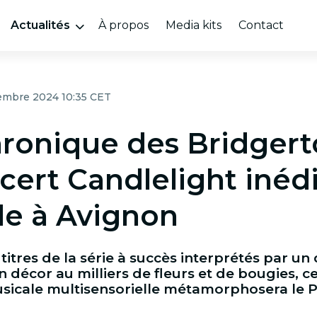
Actualités
À propos
Media kits
Contact
embre 2024 10:35 CET
hronique des Bridgerto
cert Candlelight inédi
lle à Avignon
 titres de la série à succès interprétés par un
 décor au milliers de fleurs et de bougies, c
sicale multisensorielle métamorphosera le P