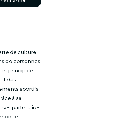
élécharger
erte de culture
ons de personnes
ion principale
ant des
ements sportifs,
râce à sa
 ses partenaires
e monde.