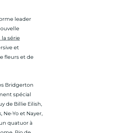
eforme leader
nouvelle
la série
rsive et
e fleurs et de
es Bridgerton
ment spécial
de Billie Eilish,
k, Ne-Yo et Nayer,
r un quatuor à
 Rome, Rio de