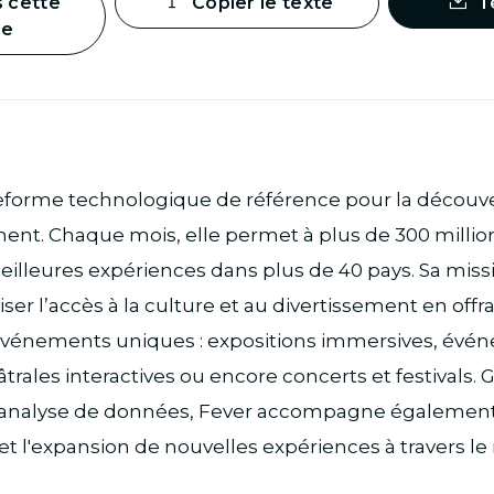
s cette
Copier le texte
T
ge
teforme technologique de référence pour la découv
ment. Chaque mois, elle permet à plus de 300 milli
illeures expériences dans plus de 40 pays. Sa miss
ser l’accès à la culture et au divertissement en offr
événements uniques : expositions immersives, évén
rales interactives ou encore concerts et festivals. G
l’analyse de données, Fever accompagne également
 et l'expansion de nouvelles expériences à travers l