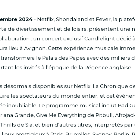
cembre 2024
- Netflix, Shondaland et Fever, la plat
te de divertissement et de loisirs, présentent une 
llaboration : un concert exclusif
Candlelight dédié à 
ura lieu à Avignon. Cette expérience musicale imme
 transformera le Palais des Papes avec des milliers d
rtant les invités à l’époque de la Régence anglaise.
ns désormais disponibles sur Netflix, La Chronique d
uire les spectateurs du monde entier, et cet événe
e inoubliable. Le programme musical inclut Bad Guy 
riana Grande, Give Me Everything de Pitbull, Afrojac
hrills de Sia, et bien d’autres titres, interprétés pa
 lieux prestigieux à Paris, Bruxelles, Sydney, Berlin,