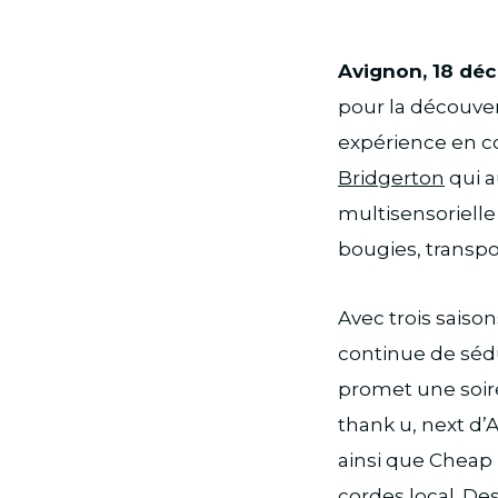
Avignon, 18 dé
pour la découver
expérience en co
Bridgerton
qui a
multisensorielle
bougies, transpo
Avec trois saiso
continue de séd
promet une soiré
thank u, next d’A
ainsi que Cheap T
cordes local. Des