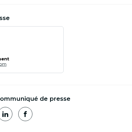
sse
ment
com
communiqué de presse