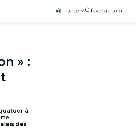
France
feverup.com
n » :
t
 quatuor à
ette
alais des