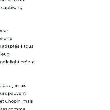
 captivant,
pour
re une
 adaptés à tous
lieux
andlelight créent
t-être jamais
eurs peuvent
 et Chopin, mais
tistes comme