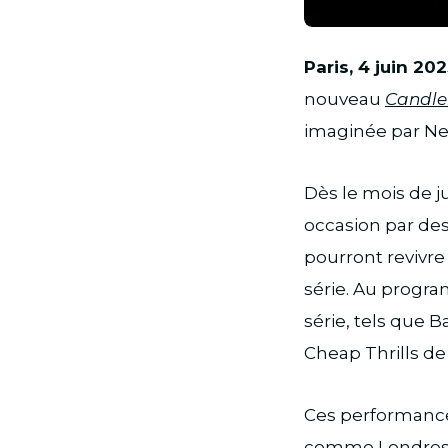
Paris, 4 juin 20
nouveau
Candlel
imaginée par Net
Dès le mois de ju
occasion par des
pourront revivre
série. Au progr
série, tels que B
Cheap Thrills de 
Ces performances
comme Londres, P