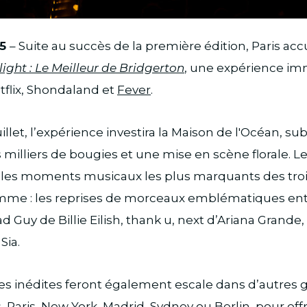
25
– Suite au succès de la première édition, Paris acc
ight : Le Meilleur de Bridgerton
, une expérience im
flix, Shondaland et
Fever
.
illet, l’expérience investira la Maison de l'Océan, su
 milliers de bougies et une mise en scène florale. L
 les moments musicaux les plus marquants des trois
amme : les reprises de morceaux emblématiques en
ad Guy de Billie Eilish, thank u, next d’Ariana Grande
Sia.
 inédites feront également escale dans d’autres g
aris, New York, Madrid, Sydney ou Berlin, pour off