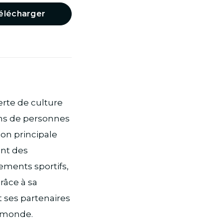
élécharger
erte de culture
ons de personnes
ion principale
ant des
ements sportifs,
râce à sa
 ses partenaires
e monde.