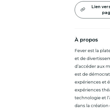
Lien ver
pa
À propos
Fever est la pla
et de divertisse
d’accéder aux me
est de démocrati
expériences et 
expériences théât
technologie et 
dans la création