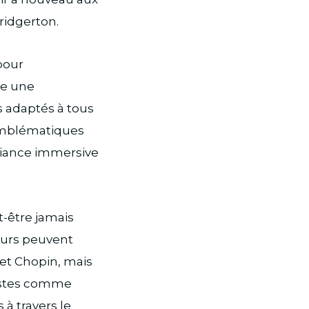
ridgerton.
pour
re une
 adaptés à tous
 emblématiques
mbiance immersive
t-être jamais
eurs peuvent
 et Chopin, mais
tistes comme
 à travers le