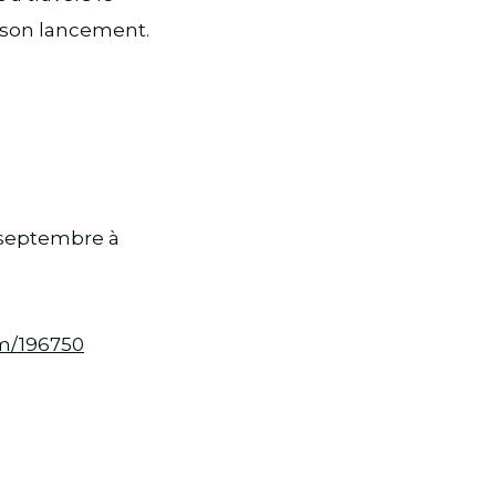
 son lancement.
 13 septembre à
m/196750