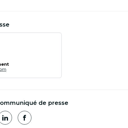
sse
ment
com
communiqué de presse