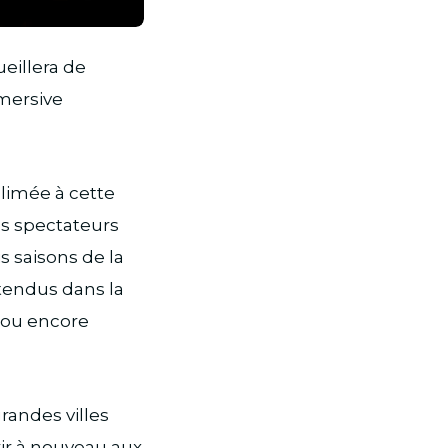
ueillera de
mersive
blimée à cette
es spectateurs
 saisons de la
tendus dans la
, ou encore
randes villes
rir à nouveau aux