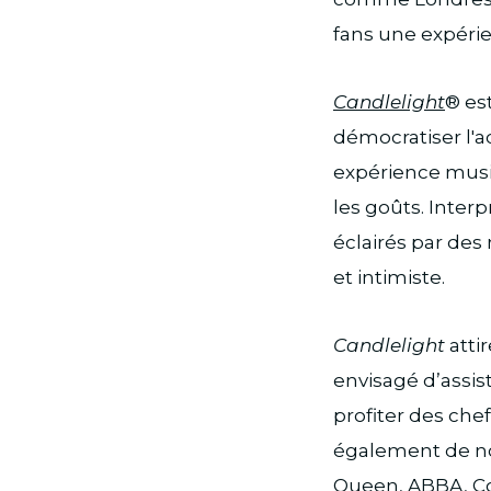
fans une expérie
Candlelight
® es
démocratiser l'a
expérience musi
les goûts. Inte
éclairés par des
et intimiste.
Candlelight
atti
envisagé d’assis
profiter des che
également de no
Queen, ABBA, Col