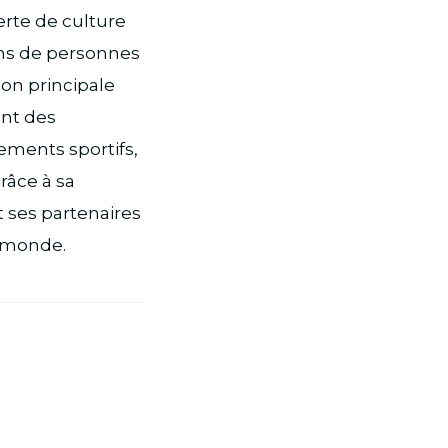
erte de culture
ons de personnes
ion principale
ant des
ements sportifs,
râce à sa
 ses partenaires
e monde.