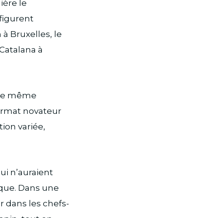
ière le
 figurent
 à Bruxelles, le
Catalana à
une même
format novateur
ion variée,
ui n’auraient
ique. Dans une
r dans les chefs-