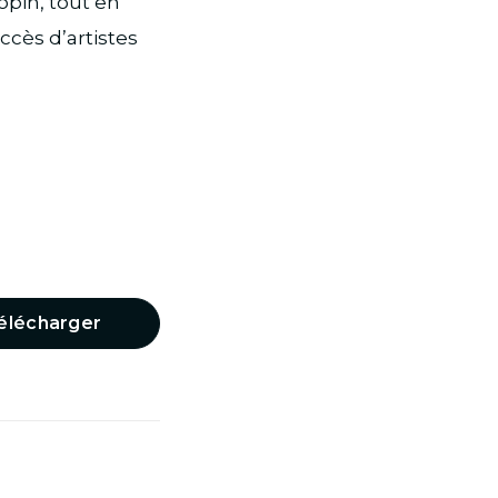
pin, tout en
ccès d’artistes
élécharger