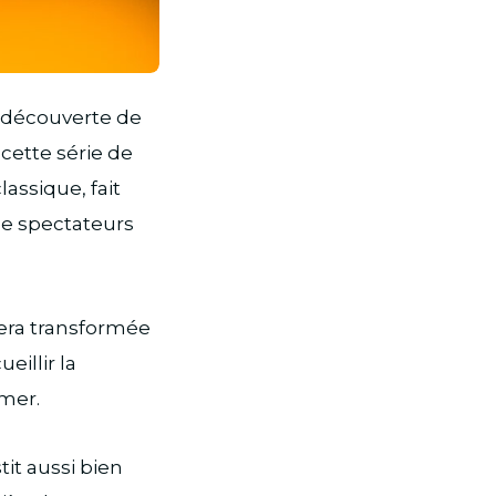
a découverte de
 cette série de
assique, fait
de spectateurs
sera transformée
eillir la
mer.
it aussi bien