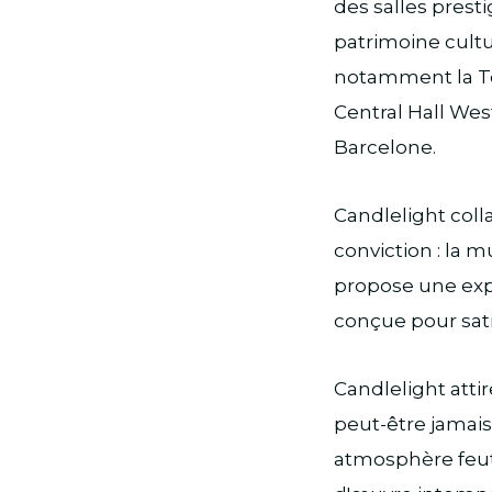
des salles presti
patrimoine cultu
notamment la Tour
Central Hall Wes
Barcelone.
Candlelight col
conviction : la 
propose une exp
conçue pour sati
Candlelight atti
peut-être jamais
atmosphère feutr