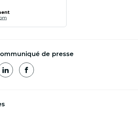
ment
com
communiqué de presse
es