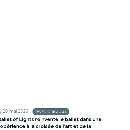
20 mai 2026
12 
FEVER ORIGINALS
allet of Lights réinvente le ballet dans une
Dron
xpérience à la croisée de l’art et de la
en un