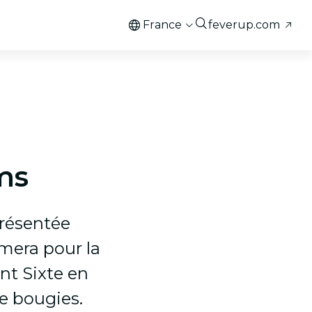
France
feverup.com
ims
présentée
rmera pour la
nt Sixte en
de bougies.