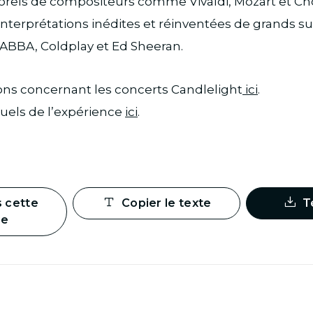
rels de compositeurs comme Vivaldi, Mozart et Cho
nterprétations inédites et réinventées de grands su
 ABBA, Coldplay et Ed Sheeran.
ons concernant les concerts Candlelight
ici
.
suels de l’expérience
ici
.
s cette
Copier le texte
T
ge