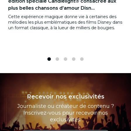
édition spéciale Candlelight® consacrée aux
plus belles chansons d’amour Disn...
Cette expérience magique donne vie à certaines des
mélodies les plus emblématiques des films Disney dans
un format classique, à la lueur de milliers de bougies.
1
2
3
4
5
Recevoir nos exclusivités
Journaliste ou créateur de contenu ?
Inscrivez-vous pour recevoir nos
exclusivités.