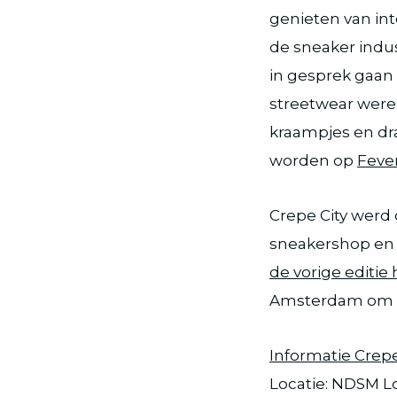
genieten van in
de sneaker indu
in gesprek gaan 
streetwear werel
kraampjes en dra
worden op
Fever
Crepe City werd 
sneakershop en li
de vorige editie 
Amsterdam om lo
Informatie Crep
Locatie: NDSM L