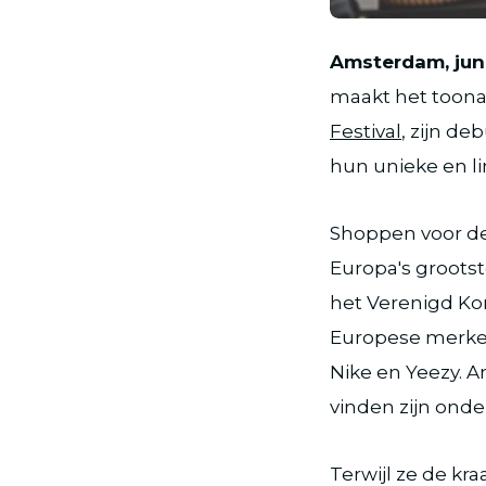
Amsterdam, juni
maakt het toon
Festival
, zijn d
hun unieke en li
Shoppen voor de
Europa's groots
het Verenigd Kon
Europese merken 
Nike en Yeezy. 
vinden zijn ond
Terwijl ze de k