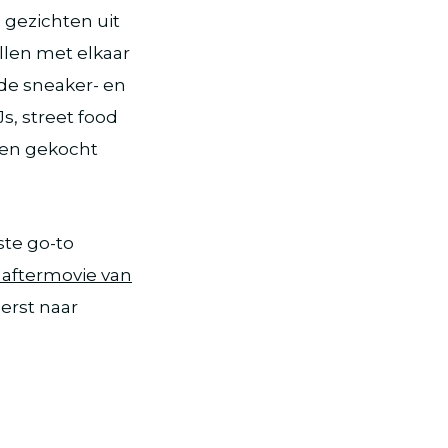
 gezichten uit
llen met elkaar
 de sneaker- en
s, street food
nen gekocht
ste go-to
 aftermovie van
eerst naar