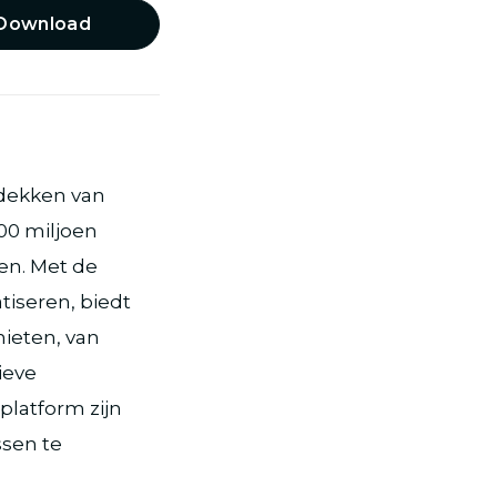
Download
tdekken van
300 miljoen
en. Met de
tiseren, biedt
ieten, van
ieve
 platform zijn
ssen te