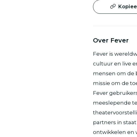
Kopieer
Over Fever
Fever is wereld
cultuur en live 
mensen om de be
missie om de toe
Fever gebruiker
meeslepende ten
theatervoorstelli
partners in sta
ontwikkelen en w