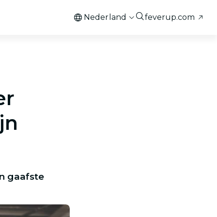
Nederland
feverup.com
er
jn
n gaafste