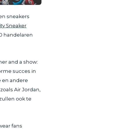
en sneakers
ity Sneaker
0 handelaren
ner and a show:
orme succes in
e en andere
oals Air Jordan,
ullen ook te
wear fans