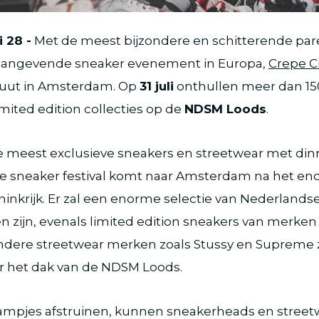
 28 -
Met de meest bijzondere en schitterende par
aangevende sneaker evenement in Europa,
Crepe C
ebuut in Amsterdam. Op
31 juli
onthullen meer dan 15
mited edition collecties op de
NDSM Loods
.
 meest exclusieve sneakers en streetwear met din
te sneaker festival komt naar Amsterdam na het en
inkrijk. Er zal een enorme selectie van Nederlands
zijn, evenals limited edition sneakers van merken z
Andere streetwear merken zoals Stussy en Supreme z
er het dak van de NDSM Loods.
raampjes afstruinen, kunnen sneakerheads en street