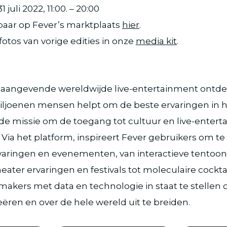
juli 2022, 11:00. – 20:00
baar op Fever’s marktplaats
hier
.
fotos van vorige edities in onze
media kit
.
onaangevende wereldwijde live-entertainment ontde
iljoenen mensen helpt om de beste ervaringen in 
e missie om de toegang tot cultuur en live-entert
Via het platform, inspireert Fever gebruikers om t
varingen en evenementen, van interactieve tentoon
ter ervaringen en festivals tot moleculaire cockta
e makers met data en technologie in staat te stelle
eëren en over de hele wereld uit te breiden.