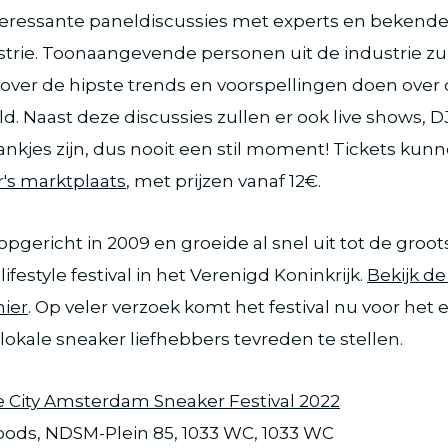
teressante paneldiscussies met experts en bekende
strie. Toonaangevende personen uit de industrie zu
over de hipste trends en voorspellingen doen over
d. Naast deze discussies zullen er ook live shows, DJ
nkjes zijn, dus nooit een stil moment! Tickets kun
's marktplaats
, met prijzen vanaf 12€.
opgericht in 2009 en groeide al snel uit tot de groot
festyle festival in het Verenigd Koninkrijk.
Bekijk de
hier
. Op veler verzoek komt het festival nu voor het 
kale sneaker liefhebbers tevreden te stellen.
e City Amsterdam Sneaker Festival 2022
oods, NDSM-Plein 85, 1033 WC, 1033 WC