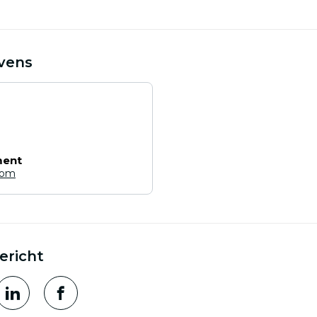
vens
ment
com
ericht