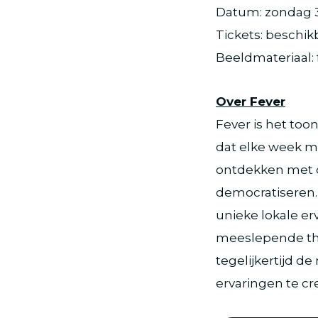
Datum: zondag 31 
Tickets: beschik
Beeldmateriaal: 
Over Fever
Fever is het to
dat elke week m
ontdekken met d
democratiseren. 
unieke lokale er
meeslepende thea
tegelijkertijd d
ervaringen te cr