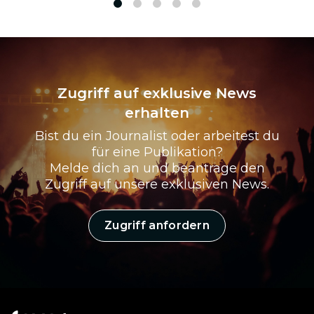
1
2
3
4
5
Zugriff auf exklusive News
erhalten
Bist du ein Journalist oder arbeitest du
für eine Publikation?
Melde dich an und beantrage den
Zugriff auf unsere exklusiven News.
Zugriff anfordern