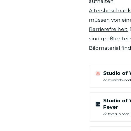
aufhalten
Altersbeschränk
müssen von ein
Barrierefreiheit:
D
sind größtenteils
Bildmaterial fin
Studio of 
studioofwond
Studio of 
Fever
feverup.com