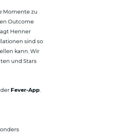
re Momente zu
igen Outcome
sagt Henner
lationen sind so
ellen kann. Wir
nten und Stars
 der
Fever-App
.
Wonders