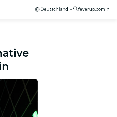
Deutschland
feverup.com
mative
in