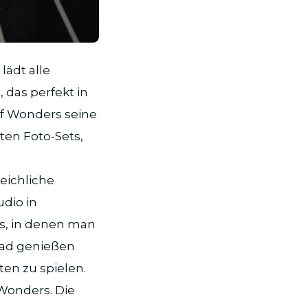
lädt alle
 das perfekt in
 of Wonders seine
ten Foto-Sets,
leichliche
udio in
s, in denen man
ebad genießen
ten zu spielen.
 Wonders. Die