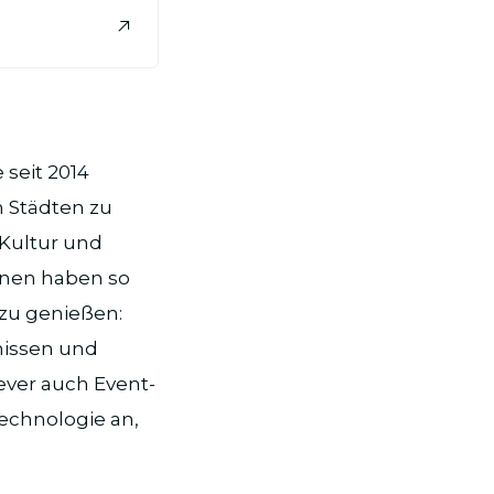
 seit 2014
n Städten zu
 Kultur und
nnen haben so
 zu genießen:
nissen und
Fever auch Event-
echnologie an,