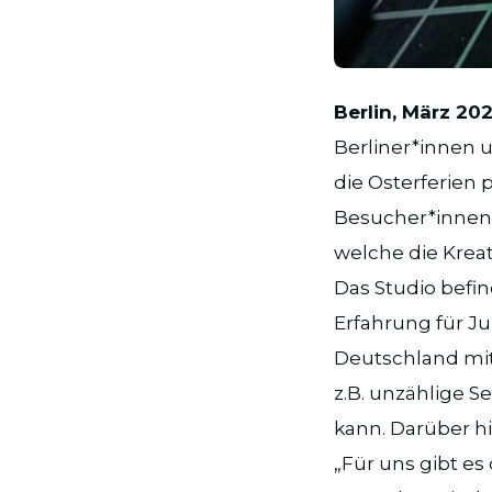
JPG
Berlin, März 20
Berliner*innen u
die Osterferien 
Besucher*innen 
welche die Kreat
Das Studio befin
Erfahrung für Ju
Deutschland mit
z.B. unzählige S
kann. Darüber hi
„Für uns gibt es