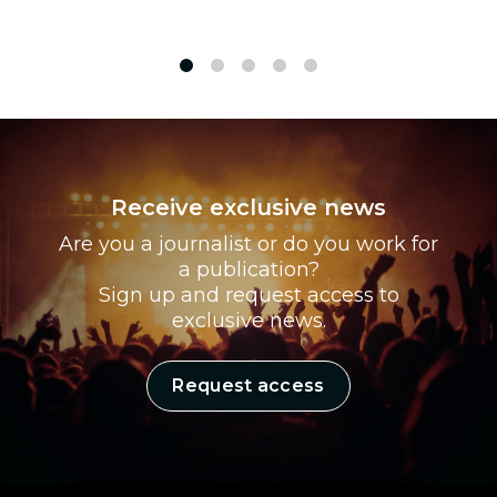
1
2
3
4
5
Receive exclusive news
Are you a journalist or do you work for
a publication?
Sign up and request access to
exclusive news.
Request access