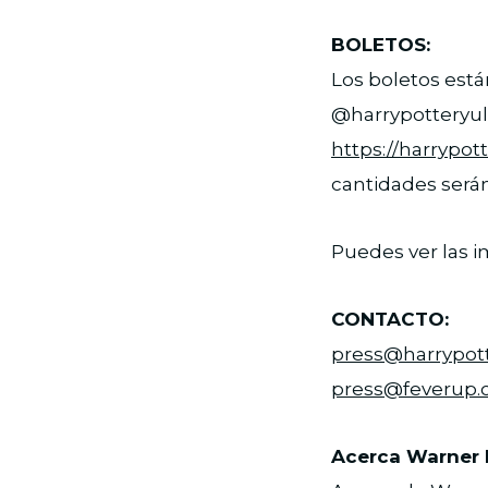
BOLETOS:
Los boletos est
@harrypotteryule
https://harrypot
cantidades serán
Puedes ver las 
CONTACTO:
press@harrypott
press@feverup
Acerca Warner 