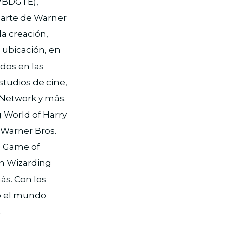
WBDGTE),
arte de Warner
la creación,
 ubicación, en
os ​​en las
studios de cine,
 Network y más.
 World of Harry
 Warner Bros.
e Game of
en Wizarding
s. Con los
do el mundo
.