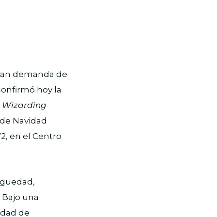
gran demanda de
confirmó hoy la
l
Wizarding
 de Navidad
72, en el Centro
tigüedad,
. Bajo una
nidad de