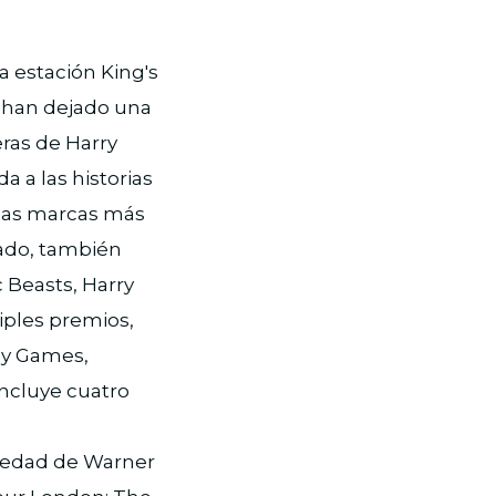
a estación King's
s han dejado una
eras de Harry
a a las historias
 las marcas más
ado, también
c Beasts, Harry
iples premios,
key Games,
ncluye cuatro
piedad de Warner