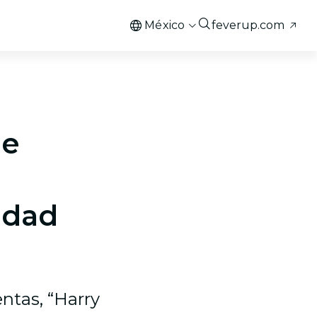
México
feverup.com
de
udad
ntas, “Harry