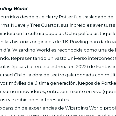
rding World
scurridos desde que Harry Potter fue trasladado de l
forma Nueve y Tres Cuartos, sus increíbles aventura
uradera en la cultura popular. Ocho películas taquill
 las historias originales de J.K. Rowling han dado vid
en día, Wizarding World es reconocida como una de
ndo. Representando un vasto universo interconect
culas épicas (la tercera estrena en 2022) de Fantasti
ursed Child: la obra de teatro galardonada con múlt
tivos móviles de última generación, juegos de Port
nsumo innovadores, entretenimiento en vivo (que i
s) y exhibiciones interesantes.
 expansión de experiencias de Wizarding World pro