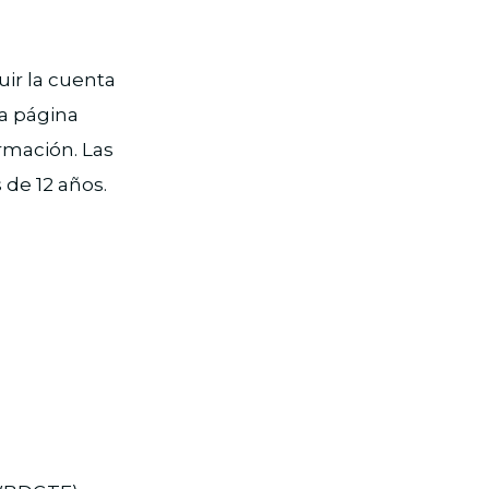
ir la cuenta
la página
rmación. Las
 de 12 años.