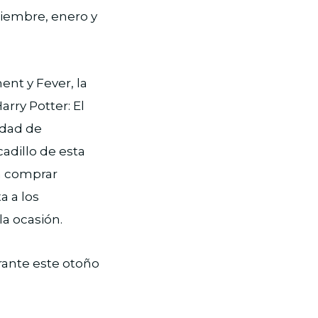
iembre, enero y
nt y Fever, la
rry Potter: El
idad de
cadillo de esta
ra comprar
a a los
la ocasión.
rante este otoño