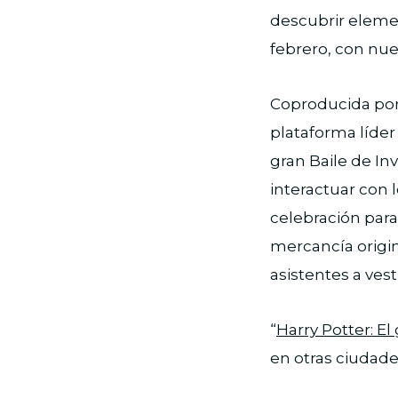
descubrir eleme
febrero, con nu
Coproducida por
plataforma líder
gran Baile de In
interactuar con l
celebración para
mercancía origina
asistentes a ves
“
Harry Potter: El
en otras ciudad