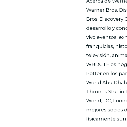
Acerca de Warne
Warner Bros. Di
Bros. Discovery 
desarrollo y con
vivo eventos, ex
franquicias, his
televisión, anim
WBDGTE es hogar
Potter en los p
World Abu Dhabi
Thrones Studio 
World, DC, Loon
mejores socios 
físicamente sume