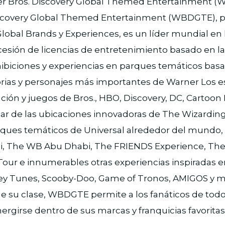
r Bros. Discovery Global Themed Entertainment (
scovery Global Themed Entertainment (WBDGTE), p
Global Brands y Experiences, es un líder mundial en 
cesión de licencias de entretenimiento basado en la
hibiciones y experiencias en parques temáticos basad
torias y personajes más importantes de Warner Los e
ación y juegos de Bros., HBO, Discovery, DC, Cartoon
 de las ubicaciones innovadoras de The Wizarding
arques temáticos de Universal alrededor del mundo,
, The WB Abu Dhabi, The FRIENDS Experience, Th
Tour e innumerables otras experiencias inspiradas 
ey Tunes, Scooby-Doo, Game of Tronos, AMIGOS y má
de su clase, WBDGTE permite a los fanáticos de to
rgirse dentro de sus marcas y franquicias favoritas