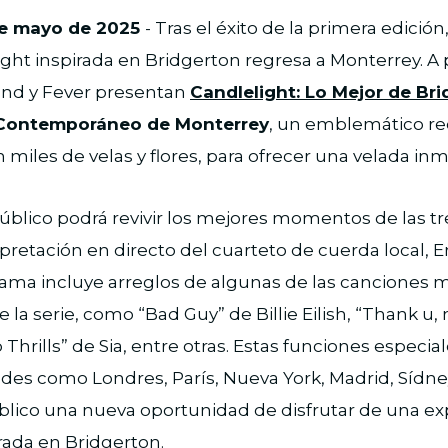
de mayo de 2025
- Tras el éxito de la primera edición
ght inspirada en Bridgerton regresa a Monterrey. A pa
land y Fever presentan
Candlelight: Lo Mejor de Br
 Contemporáneo de Monterrey
, un emblemático re
miles de velas y flores, para ofrecer una velada inm
 público podrá revivir los mejores momentos de las 
erpretación en directo del cuarteto de cuerda local,
rama incluye arreglos de algunas de las canciones 
la serie, como “Bad Guy” de Billie Eilish, “Thank u, 
Thrills” de Sia, entre otras. Estas funciones especi
des como Londres, París, Nueva York, Madrid, Sídney
blico una nueva oportunidad de disfrutar de una ex
irada en Bridgerton.