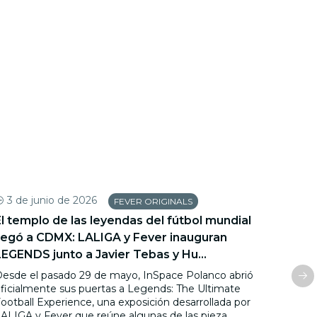
3 de junio de 2026
1 d
FEVER ORIGINALS
El templo de las leyendas del fútbol mundial
Más a
llegó a CDMX: LALIGA y Fever inauguran
Ciud
LEGENDS junto a Javier Tebas y Hu...
mejo
esde el pasado 29 de mayo, InSpace Polanco abrió
Fever 
ficialmente sus puertas a Legends: The Ultimate
fútbol
ootball Experience, una exposición desarrollada por
única
ALIGA y Fever que reúne algunas de las pieza...