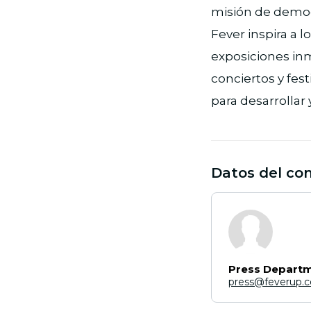
misión de democra
Fever inspira a 
exposiciones inm
conciertos y fes
para desarrollar
Datos del co
Press Depart
press@feverup.