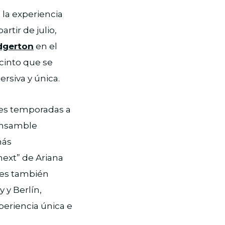
, la experiencia
rtir de julio,
idgerton
en el
cinto que se
ersiva y única.
tres temporadas a
 Ensamble
más
next” de Ariana
ales también
 y Berlín,
periencia única e