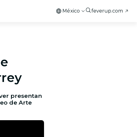
México
feverup.com
de
rrey
ever presentan
eo de Arte