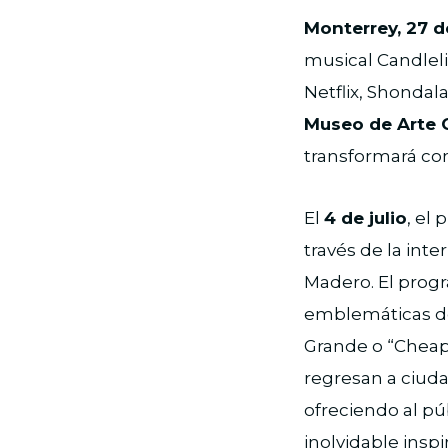
Monterrey, 27 
musical Candleli
Netflix, Shonda
Museo de Arte
transformará con 
El
4 de julio
, el
través de la int
Madero. El prog
emblemáticas de 
Grande o “Cheap 
regresan a ciuda
ofreciendo al pú
inolvidable insp