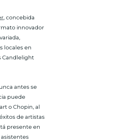
er
, concebida
formato innovador
variada,
s locales en
s Candlelight
nunca antes se
ncia puede
rt o Chopin, al
itos de artistas
tá presente en
 asistentes