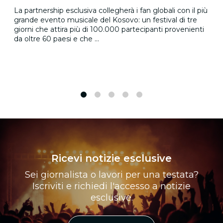
La partnership esclusiva collegherà i fan globali con il più
grande evento musicale del Kosovo: un festival di tre
giorni che attira più di 100.000 partecipanti provenienti
da oltre 60 paesi e che ...
1
2
3
4
5
Ricevi notizie esclusive
Sei giornalista o lavori per una testata?
Iscriviti e richiedi l'accesso a notizie
esclusive.