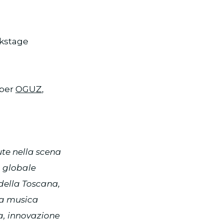
ckstage
 per
OGUZ
,
ute nella scena
o globale
 della Toscana,
la musica
a, innovazione