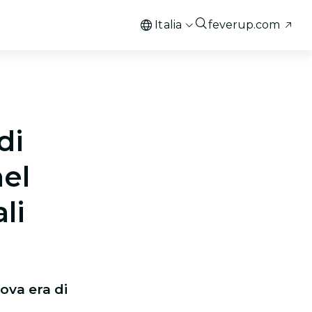
Italia
feverup.com
di
nel
li
ova era di