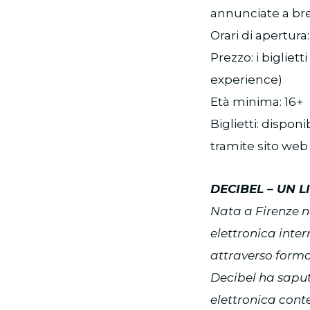
annunciate a br
Orari di apertura:
Prezzo: i bigliet
experience)
Età minima: 16+
Biglietti: dispon
tramite sito web
DECIBEL – UN 
Nata a Firenze ne
elettronica inte
attraverso format
Decibel ha saput
elettronica cont