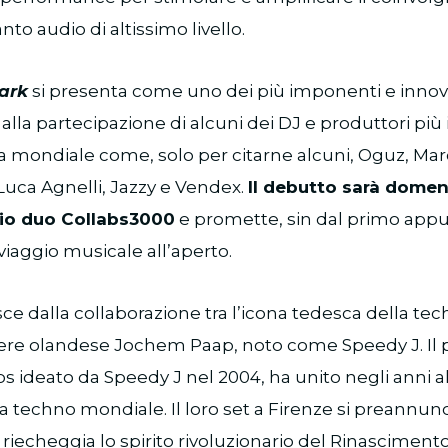
nto audio di altissimo livello.
Park
si presenta come uno dei più imponenti e innovat
e alla partecipazione di alcuni dei DJ e produttori più 
a mondiale come, solo per citarne alcuni, Oguz, Mar
uca Agnelli, Jazzy e Vendex.
Il debutto sarà dome
io duo Collabs3000
e promette, sin dal primo ap
viaggio musicale all’aperto.
ce dalla collaborazione tra l’icona tedesca della tec
niere olandese Jochem Paap, noto come Speedy J. Il 
bs ideato da Speedy J nel 2004, ha unito negli anni a
a techno mondiale. Il loro set a Firenze si preannunc
riecheggia lo spirito rivoluzionario del Rinascimento