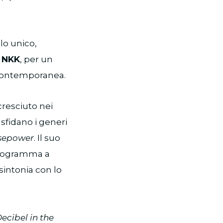
lo unico,
e NKK
, per un
 contemporanea.
cresciuto nei
 sfidano i generi
sepower
. Il suo
 programma a
sintonia con lo
ecibel in the