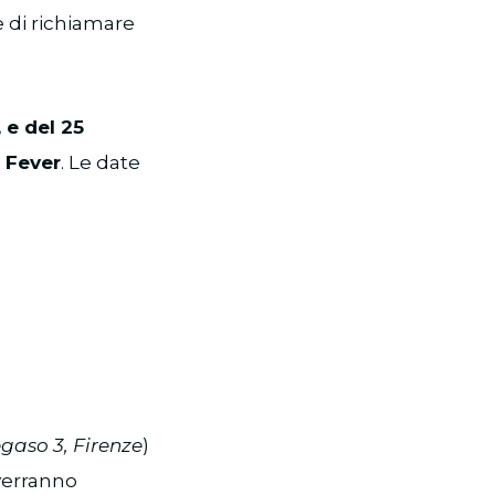
 di richiamare
, e del 25
a Fever
. Le date
egaso 3, Firenze
)
verranno