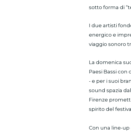
sotto forma di “
I due artisti fon
energico e impre
viaggio sonoro t
La domenica succ
Paesi Bassi con o
- e per i suoi b
sound spazia dal
Firenze promette 
spirito del festiva
Con una line-up 