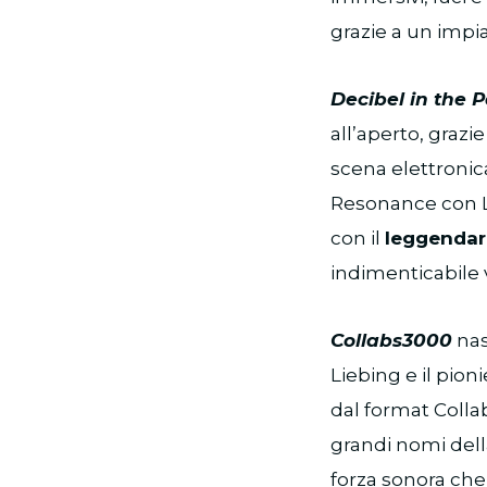
grazie a un impia
Decibel in the 
all’aperto, grazi
scena elettronic
Resonance con L
con il
leggendar
indimenticabile 
Collabs3000
nas
Liebing e il pio
dal format Colla
grandi nomi dell
forza sonora che 