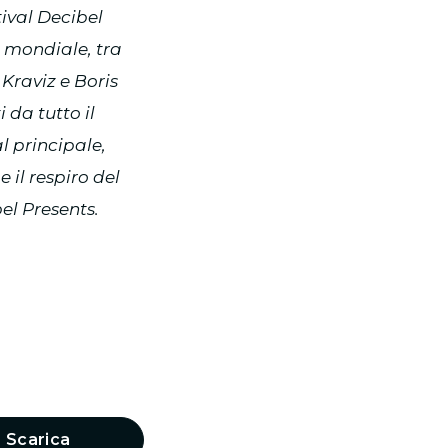
tival Decibel
a mondiale, tra
Kraviz e Boris
 da tutto il
l principale,
 il respiro del
el Presents.
Scarica