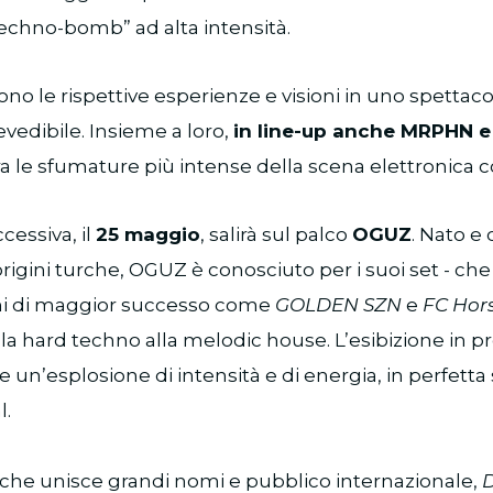
techno-bomb” ad alta intensità.
dono le rispettive esperienze e visioni in uno spettaco
vedibile. Insieme a loro,
in line-up anche MRPHN 
ra le sfumature più intense della scena elettronica
essiva, il
25 maggio
, salirà sul palco
OGUZ
. Nato e 
rigini turche, OGUZ è conosciuto per i suoi set - che
rani di maggior successo come
GOLDEN SZN
e
FC Hor
la hard techno alla melodic house. L’esibizione in
un’esplosione di intensità e di energia, in perfetta 
l.
che unisce grandi nomi e pubblico internazionale,
D