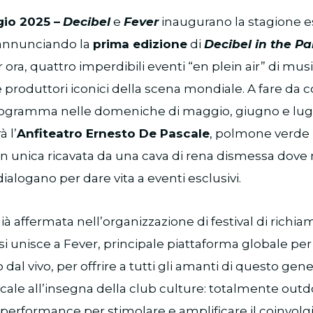
gio 2025 –
Decibel
e
Fever
inaugurano la stagione es
i annunciando la
prima edizione
di
Decibel in the Pa
ora, quattro imperdibili eventi “en plein air” di mus
e produttori iconici della scena mondiale. A fare da c
ogramma nelle domeniche di maggio, giugno e luglio
 l’
Anfiteatro Ernesto De Pascale
, polmone verde 
on unica ricavata da una cava di rena dismessa dove
alogano per dare vita a eventi esclusivi.
già affermata nell’organizzazione di festival di richia
si unisce a Fever, principale piattaforma globale per
 dal vivo, per offrire a tutti gli amanti di questo ge
ale all’insegna della club culture: totalmente outd
e performance per stimolare e amplificare il coinvol