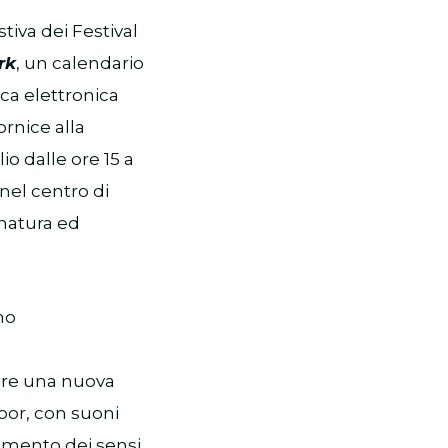
tiva dei Festival
rk
, un calendario
ica elettronica
ornice alla
 dalle ore 15 a
nel centro di
 natura ed
mo
nere una nuova
oor, con suoni
gimento dei sensi