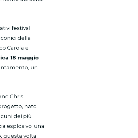
ivi festival
iconici della
co Carola e
nica 18 maggio
puntamento, un
hno Chris
progetto, nato
lcuni dei più
ia esplosivo: una
, questa volta