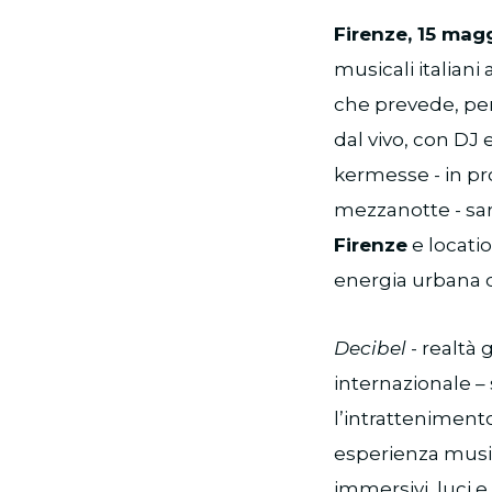
Firenze, 15 mag
musicali italian
che prevede, per 
dal vivo, con DJ 
kermesse - in pr
mezzanotte - sarà
Firenze
e locati
energia urbana di
Decibel
- realtà 
internazionale – 
l’intrattenimento
esperienza music
immersivi, luci 