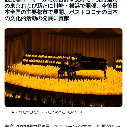
の東京および新たに川崎・横浜で開催、今後日
本全国の主要都市で展開、ポストコロナの日本
の文化的活動の発展に貢献
JPG
2023_05_12_Oji-Hall_TOKYO_JP_FEVER
東京, 2023年7月6日-
ユニコーン企業で、世界的なラ