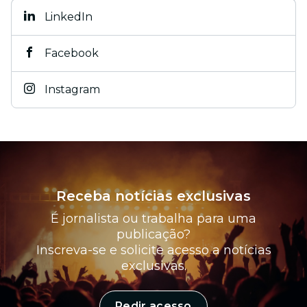
LinkedIn
Facebook
Instagram
Receba notícias exclusivas
É jornalista ou trabalha para uma
publicação?
Inscreva-se e solicite acesso a notícias
exclusivas.
Pedir acesso