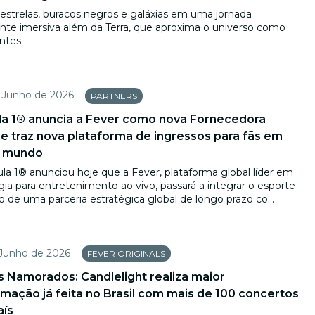
 estrelas, buracos negros e galáxias em uma jornada
nte imersiva além da Terra, que aproxima o universo como
ntes
 Junho de 2026
PARTNERS
a 1® anuncia a Fever como nova Fornecedora
l e traz nova plataforma de ingressos para fãs em
o mundo
la 1® anunciou hoje que a Fever, plataforma global líder em
ia para entretenimento ao vivo, passará a integrar o esporte
 de uma parceria estratégica global de longo prazo co...
 Junho de 2026
FEVER ORIGINALS
s Namorados: Candlelight realiza maior
mação já feita no Brasil com mais de 100 concertos
aís