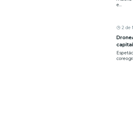
e...
2 de
DroneA
capita
Espetác
coreogr