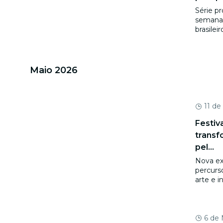
Série p
semana 
brasilei
Maio 2026
11 de
Festiv
transf
pel...
Nova ex
percurs
arte e i
6 de 