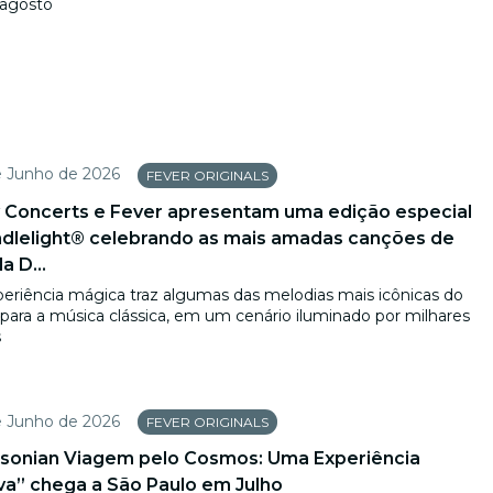
 agosto
e Junho de 2026
FEVER ORIGINALS
 Concerts e Fever apresentam uma edição especial
dlelight® celebrando as mais amadas canções de
a D...
periência mágica traz algumas das melodias mais icônicas do
para a música clássica, em um cenário iluminado por milhares
s
e Junho de 2026
FEVER ORIGINALS
sonian Viagem pelo Cosmos: Uma Experiência
va” chega a São Paulo em Julho