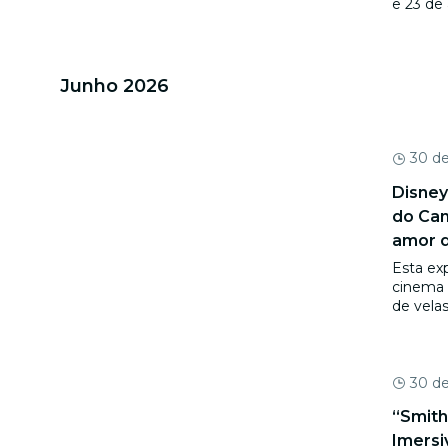
e 23 de
Junho 2026
30 d
Disney
do Can
amor d
Esta ex
cinema 
de vela
30 d
“Smith
Imersi