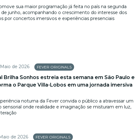
romove sua maior programação já feita no país na segunda
de junho, acompanhando o crescimento do interesse dos
ros por concertos imersivos e experiências presenciais
 Maio de 2026
FEVER ORIGINALS
al Brilha Sonhos estreia esta semana em São Paulo e
orma o Parque Villa-Lobos em uma jornada imersiva
periência noturna da Fever convida o público a atravessar um
o sensorial onde realidade e imaginação se misturam em luz,
nteração
Maio de 2026
FEVER ORIGINALS