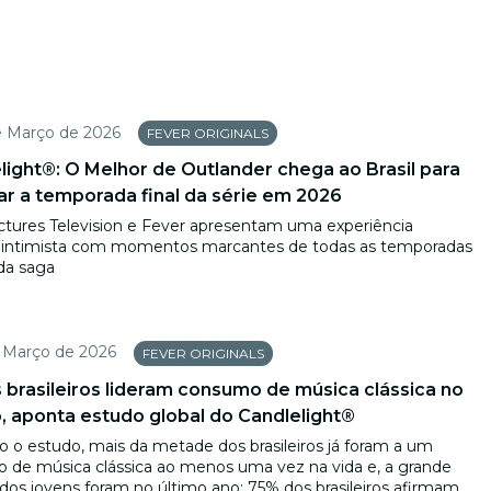
e Março de 2026
FEVER ORIGINALS
light®: O Melhor de Outlander chega ao Brasil para
ar a temporada final da série em 2026
ctures Television e Fever apresentam uma experiência
 intimista com momentos marcantes de todas as temporadas
da saga
 Março de 2026
FEVER ORIGINALS
 brasileiros lideram consumo de música clássica no
 aponta estudo global do Candlelight®
 o estudo, mais da metade dos brasileiros já foram a um
o de música clássica ao menos uma vez na vida e, a grande
 dos jovens foram no último ano; 75% dos brasileiros afirmam