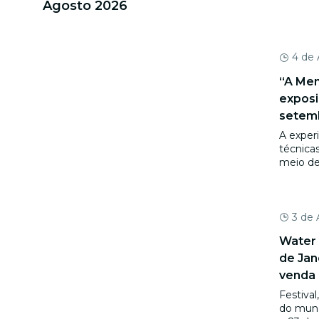
Agosto 2026
4 de
“A Men
exposi
setem
A experi
técnica
meio de
3 de
Water 
de Jan
venda
Festival
do mund