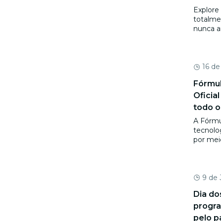
Explore
totalme
nunca a
16 de
Fórmul
Oficia
todo 
A Fórmu
tecnolog
por meio
9 de
Dia do
progra
pelo p