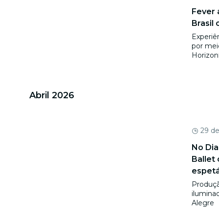
Fever 
Brasil
Experiên
por meio
Horizont
Abril 2026
29 de
No Dia
Ballet
espetá
Produçã
iluminad
Alegre