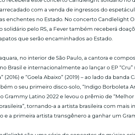
o receberá este concerto Candlelight solidário no di
al arrecadado com a venda de ingressos do espetácu
as enchentes no Estado. No concerto Candlelight Or
to solidário pelo RS, a Fever também receberá doaç
sapatos que serão encaminhados ao Estado.
quara, no interior de São Paulo, a cantora e composi
no Brasil e internacionalmente ao lançar o EP “Cru” (
 (2016) e “Goela Abaixo” (2019) – ao lado da banda
bém o seu primeiro disco-solo, “Indigo Borboleta A
 ao Grammy Latino 2022 e levou o prêmio de “Melho
rasileira”, tornando-a a artista brasileira com mais 
o e a primeira artista transgênero a ganhar um Gr