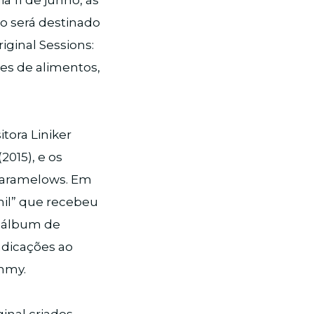
a 11 de junho, às
lo será destinado
iginal Sessions:
ões de alimentos,
tora Liniker
2015), e os
 Caramelows. Em
nil” que recebeu
r álbum de
indicações ao
ammy.