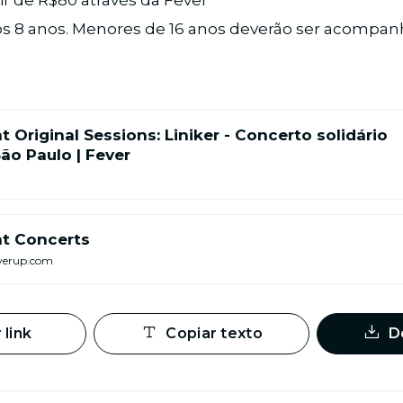
tir de R$80 através da Fever
 dos 8 anos. Menores de 16 anos deverão ser acomp
t Original Sessions: Liniker - Concerto solidário
São Paulo | Fever
ht Concerts
verup.com
 link
Copiar texto
D