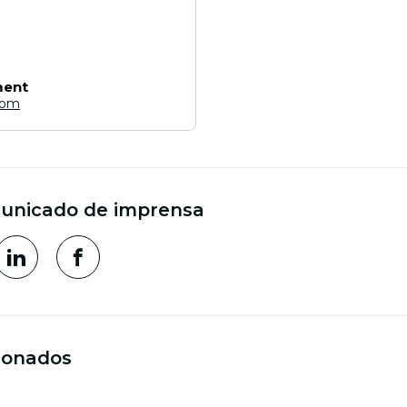
ment
com
municado de imprensa
cionados