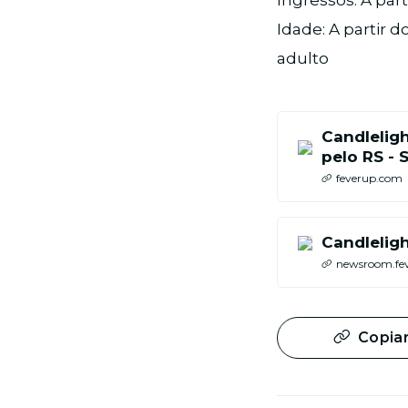
Ingressos: A par
Idade: A partir
adulto
Candleligh
pelo RS - 
feverup.com
Candlelig
newsroom.fe
Copiar