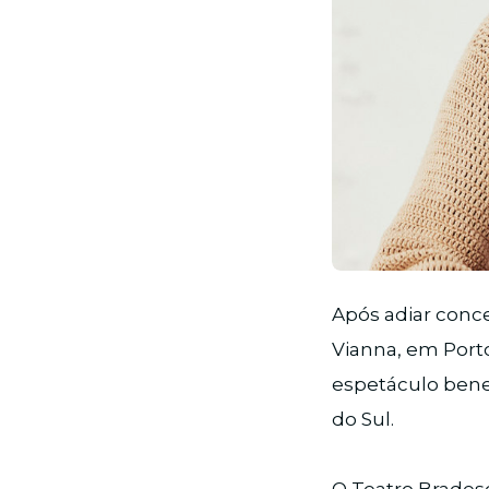
JPG
Após adiar conce
Vianna, em Porto
espetáculo bene
do Sul.