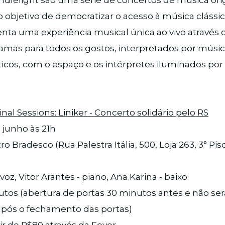
dlelight são uma série de concertos de música orig
 objetivo de democratizar o acesso à música clássic
nta uma experiência musical única ao vivo através 
amas para todos os gostos, interpretados por músic
icos, com o espaço e os intérpretes iluminados por
nal Sessions: Liniker - Concerto solidário pelo RS
e junho às 21h
ro Bradesco (Rua Palestra Itália, 500, Loja 263, 3° Pis
- voz, Vitor Arantes - piano, Ana Karina - baixo
tos (abertura de portas 30 minutos antes e não ser
 após o fechamento das portas)