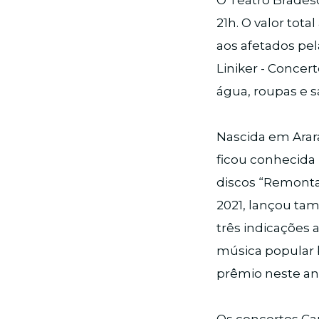
O Teatro Bradesc
21h. O valor tot
aos afetados pel
Liniker - Concer
água, roupas e 
Nascida em Arara
ficou conhecida 
discos “Remonta”
2021, lançou tam
três indicações
música popular b
prêmio neste an