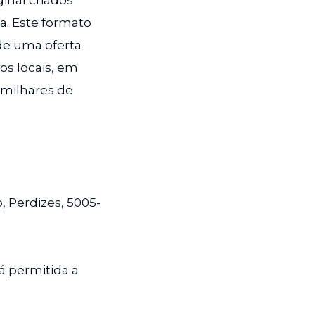
inal criados
a. Este formato
de uma oferta
os locais, em
 milhares de
o, Perdizes, 5005-
á permitida a