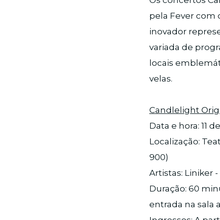
Os concertos Can
pela Fever com o
inovador represe
variada de progr
locais emblemát
velas.
Candlelight Origi
Data e hora: 11 d
Localização: Teat
900)
Artistas: Liniker 
Duração: 60 minu
entrada na sala