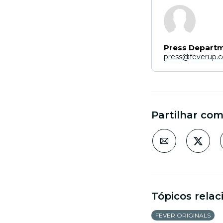
Press Depart
press@feverup.
Partilhar co
Tópicos rela
FEVER ORIGINALS