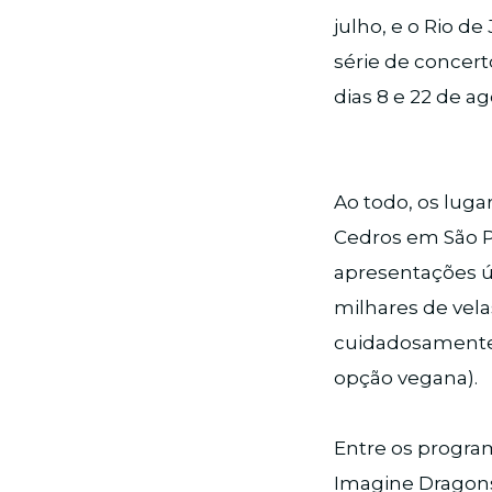
julho, e o Rio de
série de concer
dias 8 e 22 de ag
Ao todo, os luga
Cedros em São Pa
apresentações ún
milhares de vel
cuidadosamente 
opção vegana).
Entre os progra
Imagine Dragons,