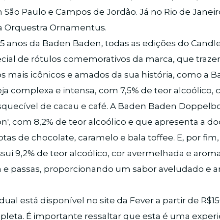
 São Paulo e Campos de Jordão. Já no Rio de Janeiro
 Orquestra Ornamentus.
25 anos da Baden Baden, todas as edições do Candle
ecial de rótulos comemorativos da marca, que traze
os mais icônicos e amados da sua história, como a
ja complexa e intensa, com 7,5% de teor alcoólico, 
quecível de cacau e café. A Baden Baden Doppelb
n', com 8,2% de teor alcoólico e que apresenta a d
tas de chocolate, caramelo e bala toffee. E, por fi
ssui 9,2% de teor alcoólico, cor avermelhada e aro
 e passas, proporcionando um sabor aveludado e 
dual está disponível no site da Fever a partir de R$1
leta. É importante ressaltar que esta é uma exper