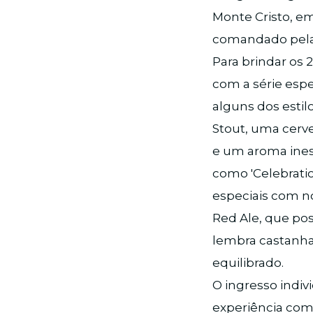
Monte Cristo, em
comandado pela
Para brindar os 
com a série esp
alguns dos estil
Stout, uma cerve
e um aroma ines
como 'Celebratio
especiais com no
Red Ale, que po
lembra castanha
equilibrado.
O ingresso indivi
experiência comp