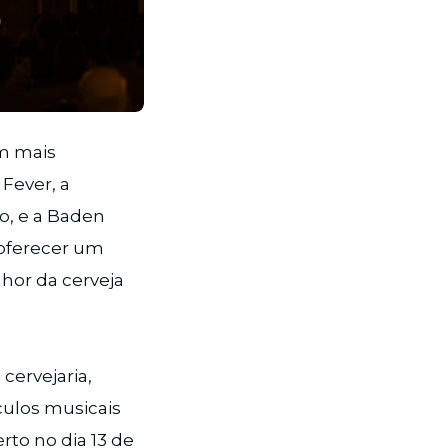
om mais
Fever, a
o, e a Baden
 oferecer um
lhor da cerveja
cervejaria,
culos musicais
rto no dia 13 de