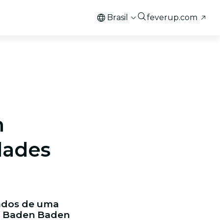
Brasil
feverup.com
-
m
dades
hados de uma
 x Baden Baden