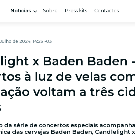
Notícias
Sobre
Press kits
Contactos
 Julho de 2024, 14:25 -03
light x Baden Baden 
tos à luz de velas co
ação voltam a três ci
s
o da série de concertos especiais acompan
ica das cervejas Baden Baden, Candlelight