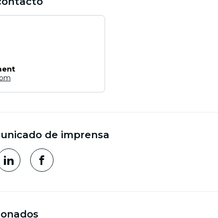
contacto
ment
com
municado de imprensa
cionados