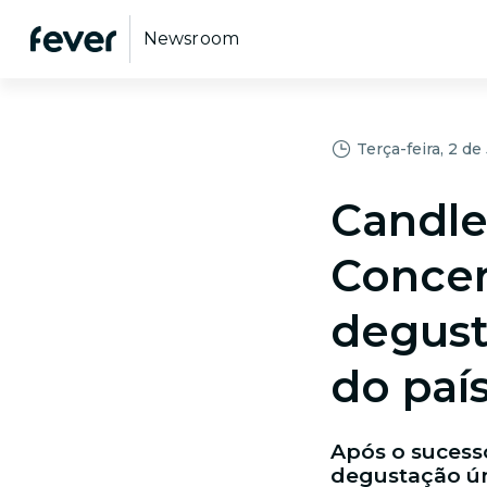
Newsroom
Terça-feira, 2 de
Candle
Concer
degust
do paí
Após o sucess
degustação ún