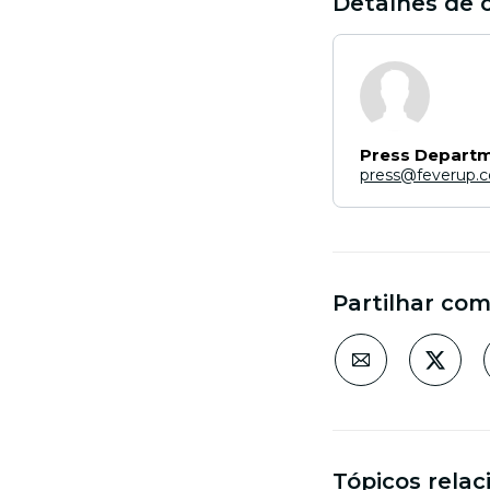
Detalhes de 
Press Depart
press@feverup.
Partilhar co
Tópicos rela