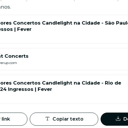
anos.
hores Concertos Candlelight na Cidade - São Paul
ssos | Fever
ht Concerts
verup.com
ores Concertos Candlelight na Cidade - Rio de
24 Ingressos | Fever
 link
Copiar texto
D