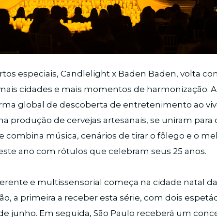
rtos especiais, Candlelight x Baden Baden, volta c
mais cidades e mais momentos de harmonização. A 
orma global de descoberta de entretenimento ao viv
na produção de cervejas artesanais, se uniram para
 combina música, cenários de tirar o fôlego e o me
ste ano com rótulos que celebram seus 25 anos.
ferente e multissensorial começa na cidade natal da 
, a primeira a receber esta série, com dois espetá
 de junho. Em seguida, São Paulo receberá um conce