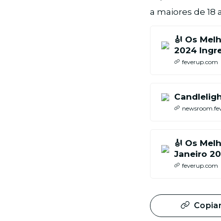
a maiores de 18 
🎻 Os Mel
2024 Ingre
feverup.com
Candlelig
newsroom.fe
🎻 Os Melh
Janeiro 20
feverup.com
Copiar