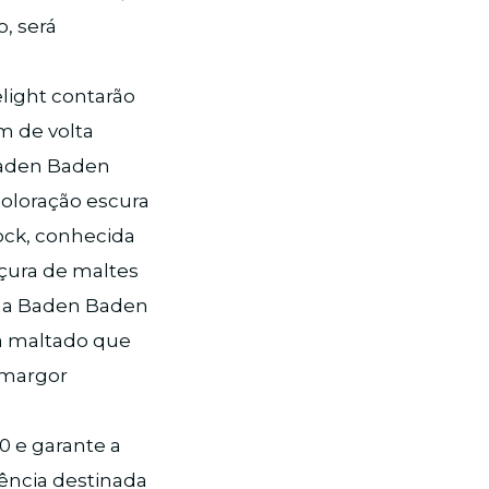
, será
light contarão
m de volta
 Baden Baden
coloração escura
ock, conhecida
oçura de maltes
m, a Baden Baden
ma maltado que
amargor
50 e garante a
iência destinada