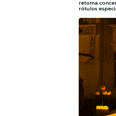
retoma concer
rótulos espec