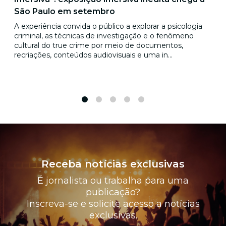
São Paulo em setembro
A experiência convida o público a explorar a psicologia
criminal, as técnicas de investigação e o fenômeno
cultural do true crime por meio de documentos,
recriações, conteúdos audiovisuais e uma in...
1
2
3
4
5
Receba notícias exclusivas
É jornalista ou trabalha para uma
publicação?
Inscreva-se e solicite acesso a notícias
exclusivas.